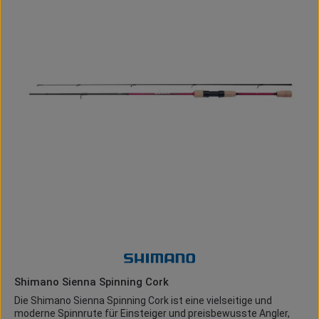
widerstandsfähige Gestell aus Grilamid TR90 sorgt für hohen
Tragekomfort und maximale Stabilität. Gummierte
Nasenauflagen und Bügel garantieren selbst bei langen
Angeltagen einen sicheren und rutschfesten Sitz. Die
verspiegelten Green-Revo-Gläser bieten neben optimalem
Sonnenschutz auch einen modernen Look am Wasser.
Optimale Sicht bei hellem Tageslicht Mit der Cat.3 Schutzstufe
absorbiert die Shimano Yasei Green Revo zwischen 82 % und 92
% des Lichts und eignet sich perfekt für sonnige Bedingungen.
Die starke Abdunklung reduziert die Ermüdung der Augen und
verbessert gleichzeitig die Kontrastwahrnehmung. Technische
Details: Polarisierte TAC-Gläser Cat.3 Schutzstufe
Lichtabsorption: 82 – 92 % Verspiegelte Green Revo Gläser
Robustes Grilamid TR90 Gestell Mattschwarzes Design
Gummierte Nasenauflagen und Bügel Leichte Bauweise Ideal
für intensive Sonneneinstrahlung Perfekt für Raubfisch- und
Spinnangler Vorteile der Shimano Yasei Green Revo: Reduziert
störende Reflexionen auf dem Wasser Bessere Sicht auf
Fische und Strukturen Hoher Tragekomfort auch bei langen
Sessions Robustes und leichtes Gestell Sicherer Halt durch
rutschfeste Gummierungen Moderner und sportlicher Look
Shimano Sienna Spinning Cork
Die Shimano Sienna Spinning Cork ist eine vielseitige und
moderne Spinnrute für Einsteiger und preisbewusste Angler,