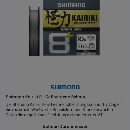
Wurfweite Anti-Twist Fin für sauberes Schnurmanagement
Performance & Vorteile Die Sustain FK liefert ein hochsensibles
Setup für präzises Spinnfischen. Der Magnumlite Rotor
reduziert den Anlaufwiderstand auf ein Minimum und sorgt für
unmittelbare Rückmeldung – perfekt für feine Techniken und
schnelle Reaktionen beim Anhieb. Im Drill zeigt die Rolle ihre
zweite Stärke: kompromisslose Power. Das Duracross
Bremssystem arbeitet zuverlässig und konstant, selbst unter
hoher Belastung. Gleichzeitig garantieren InfinityDrive und
Hagane Gear eine saubere Kraftübertragung ohne
Leistungsverlust. Die InfinityLoop Technologie hebt die
Wurfperformance auf ein neues Level. In Kombination mit der
AR-C Spule werden deutlich grössere Distanzen erreicht – mit
sauberem Schnurablauf und hoher Präzision.
Shimano Kairiki 8+ Geflochtene Schnur
Die Shimano Kairiki 8+ ist eine Hochleistungsschnur für Angler,
die maximale Wurfweite, Sensibilität und Stärke erwarten.
Durch die enge 8-fach Flechtung mit modernster VT
Construction Method überzeugt sie mit einer außergewöhnlich
glatten Oberfläche und leiser Geräuschentwicklung – selbst bei
auswählen
Schnur-Durchmesser