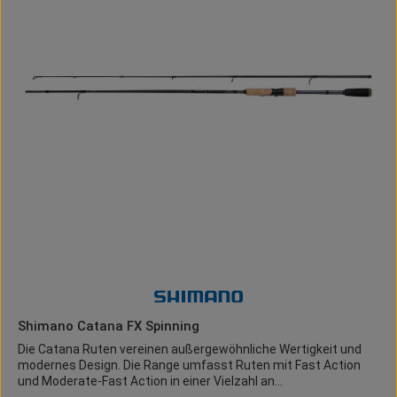
Süßwasser, leichtes Salzwasser, Allround-Spinnfischen
Vorteile auf einen Blick Zuverlässige Performance: Ruhiger Lauf
und konstante Bremsleistung Robustes Design:
Widerstandsfähig für vielseitige Einsätze Gute Wurfleistung:
LCS Spulenlippe verbessert die Schnurabgabe
Korrosionsbeständig: Ideal auch für gelegentliche Salzwasser-
Einsätze Preis-Leistung: Starke Ausstattung zu attraktivem
Preis Modernes Design: Auffälliger Offroad-Look für stylische
Angler
Shimano Catana FX Spinning
Die Catana Ruten vereinen außergewöhnliche Wertigkeit und
modernes Design. Die Range umfasst Ruten mit Fast Action
und Moderate-Fast Action in einer Vielzahl an
unterschiedlichen Ausführungen. Wer auf der Suche nach