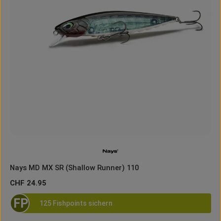
Nays MD MX SR (Shallow Runner) 110
Regulärer Preis:
CHF 24.95
FP
125 Fishpoints sichern