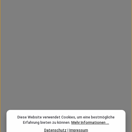
Rapala Floater Elite
Regulärer Preis:
CHF 17.95
FP
90 Fishpoints sichern
Durchschnittliche B
Rapala Floater Elite
Diese Website verwendet Cookies, um eine bestmögliche
Regulärer Preis:
CHF 17.95
Erfahrung bieten zu können.
Mehr Informationen ...
FP
Datenschutz
|
Impressum
90 Fishpoints sichern