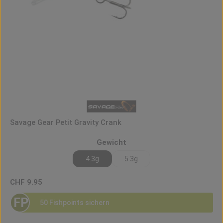
Savage Gear Petit Gravity Crank
auswählen
Gewicht
4.3g
5.3g
Regulärer Preis:
CHF 9.95
FP
50 Fishpoints sichern