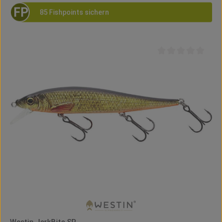
FP
85 Fishpoints sichern
Durchschnittliche B
Westin JerkBite SR