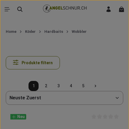
Zum Hauptinhalt springen
War
Home
Köder
Hardbaits
Wobbler
Produkte filtern
1
2
3
4
5
Seite
Seite
Seite
Seite
Seite
Neu
Durchschnittliche B