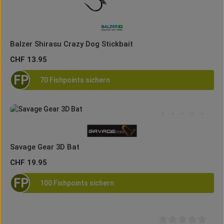
Balzer Shirasu Crazy Dog Stickbait
Regulärer Preis:
CHF 13.95
FP
70 Fishpoints sichern
Durchschnittliche B
Savage Gear 3D Bat
Regulärer Preis:
CHF 19.95
FP
100 Fishpoints sichern