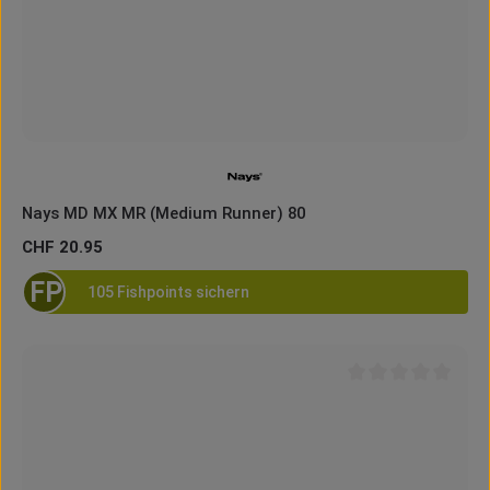
Nays MD MX MR (Medium Runner) 80
Regulärer Preis:
CHF 20.95
FP
105 Fishpoints sichern
Durchschnittliche B