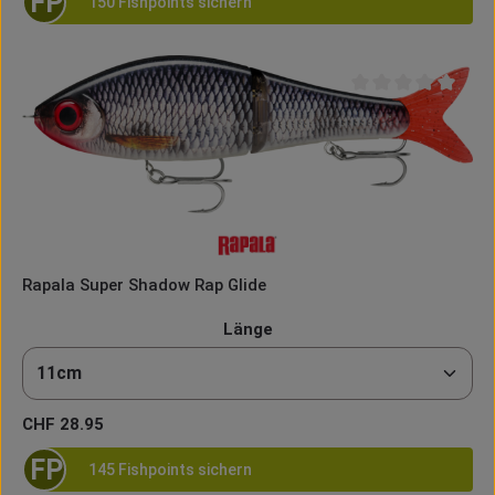
FP
150 Fishpoints sichern
Durchschnittliche B
Rapala Super Shadow Rap Glide
auswählen
Länge
Regulärer Preis:
CHF 28.95
FP
145 Fishpoints sichern