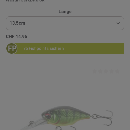
auswählen
Länge
Regulärer Preis:
CHF 14.95
FP
75 Fishpoints sichern
Durchschnittliche B