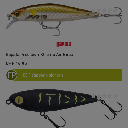
Durchschnittliche B
Rapala Precision Xtreme Air Boss
Regulärer Preis:
CHF 16.95
FP
85 Fishpoints sichern
Durchschnittliche B