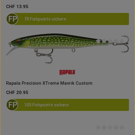
Regulärer Preis:
CHF 13.95
FP
70 Fishpoints sichern
Durchschnittliche B
Rapala Precision XTreme Mavrik Custom
Regulärer Preis:
CHF 20.95
FP
105 Fishpoints sichern
Durchschnittliche B