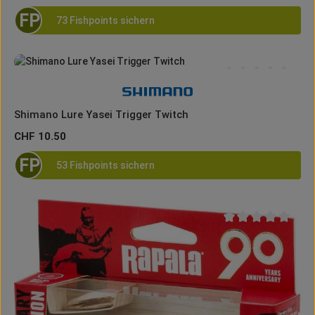
FP
73 Fishpoints sichern
Durchschnittliche B
Shimano Lure Yasei Trigger Twitch
Regulärer Preis:
CHF 10.50
FP
53 Fishpoints sichern
Durchschnittliche B