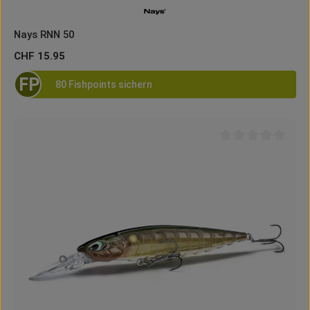
Nays RNN 50
Regulärer Preis:
CHF 15.95
FP
80 Fishpoints sichern
Durchschnittliche B