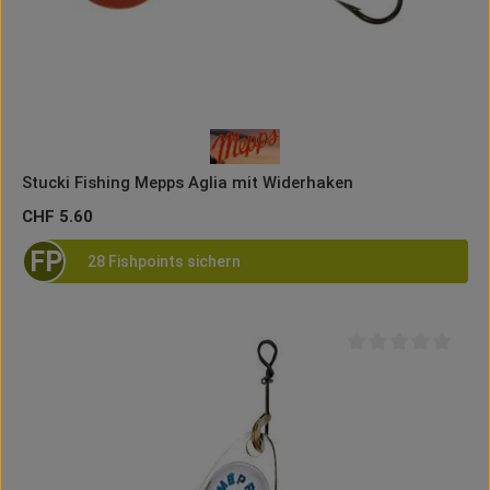
Stucki Fishing Mepps Aglia mit Widerhaken
Regulärer Preis:
CHF 5.60
FP
28 Fishpoints sichern
Durchschnittliche B