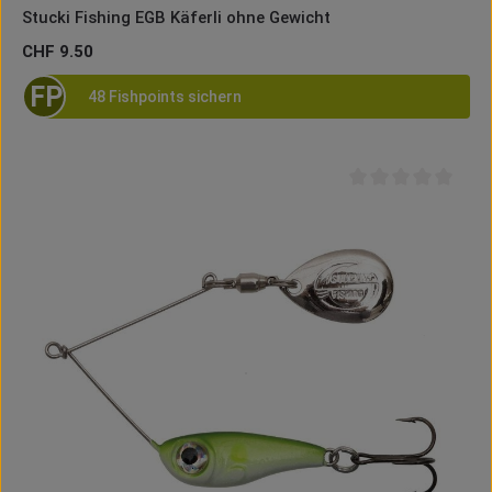
Stucki Fishing EGB Käferli ohne Gewicht
Regulärer Preis:
CHF 9.50
FP
48 Fishpoints sichern
Durchschnittliche B