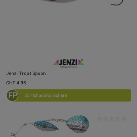
Jenzi Trout Spoon
Regulärer Preis:
CHF 4.95
FP
25 Fishpoints sichern
Durchschnittliche B