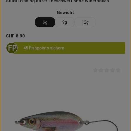
Stucki Fishing Käferli beschwert ohne Widerhaken
auswählen
Gewicht
6g
9g
12g
Regulärer Preis:
CHF 8.90
FP
45 Fishpoints sichern
Durchschnittliche B