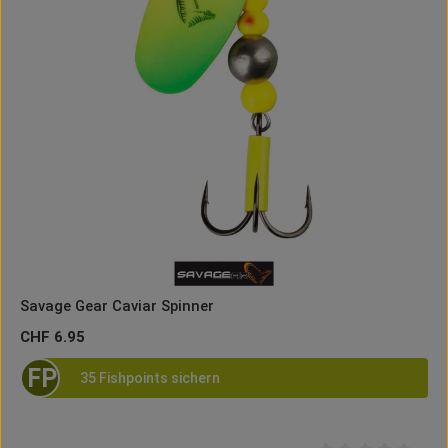
Savage Gear Caviar Spinner
Regulärer Preis:
CHF 6.95
FP
35 Fishpoints sichern