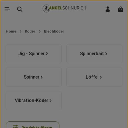
Zum Hauptinhalt springen
War
Home
Köder
Blechköder
Kategoriegalerie überspringen
Jig - Spinner
Spinnerbait
Spinner
Löffel
Vibration-Köder