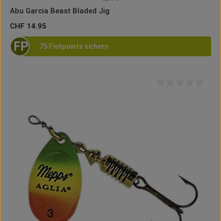
Abu Garcia Beast Bladed Jig
Regulärer Preis:
CHF 14.95
FP
75 Fishpoints sichern
Durchschnittliche B