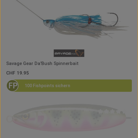
Savage Gear Da'Bush Spinnerbait
Regulärer Preis:
CHF 19.95
FP
100 Fishpoints sichern
Durchschnittliche B