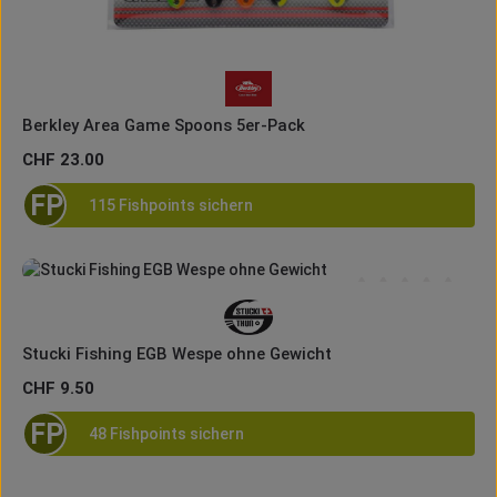
Berkley Area Game Spoons 5er-Pack
Regulärer Preis:
CHF 23.00
FP
115 Fishpoints sichern
Durchschnittliche B
Stucki Fishing EGB Wespe ohne Gewicht
Regulärer Preis:
CHF 9.50
FP
48 Fishpoints sichern