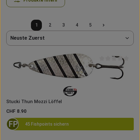
Produkte filtern
1
2
3
4
5
Seite
Seite
Seite
Seite
Seite
Durchschnittliche B
Stucki Thun Mozzi Löffel
Regulärer Preis:
CHF 8.90
FP
45 Fishpoints sichern