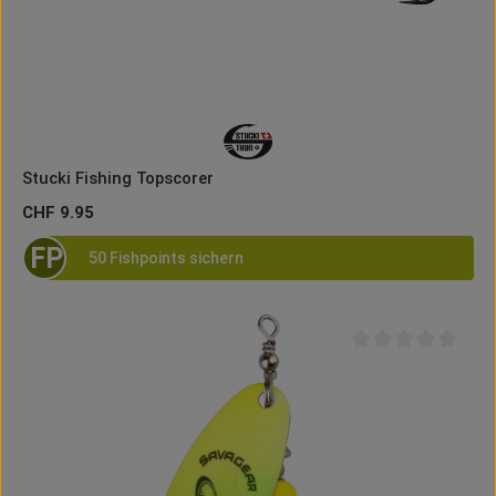
Stucki Fishing Topscorer
Regulärer Preis:
CHF 9.95
FP
50 Fishpoints sichern
Durchschnittliche B