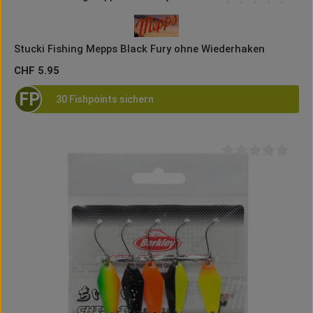
Durchschnittliche B
Stucki Fishing Mepps Black Fury ohne Wiederhaken
Regulärer Preis:
CHF 5.95
FP
30 Fishpoints sichern
Durchschnittliche B