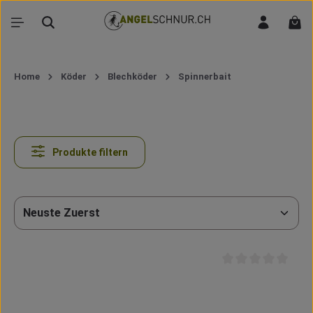
Zum Hauptinhalt springen
War
Home
Köder
Blechköder
Spinnerbait
Produkte filtern
Durchschnittliche B