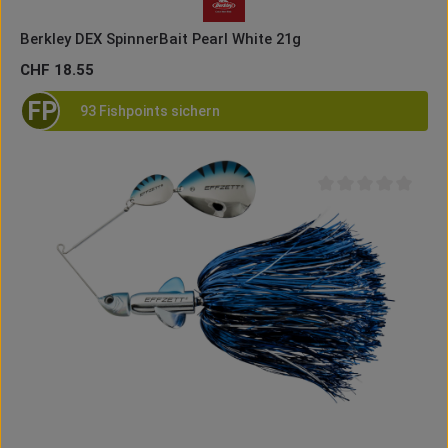
Berkley DEX SpinnerBait Pearl White 21g
Regulärer Preis:
CHF 18.55
FP
93 Fishpoints sichern
Durchschnittliche B