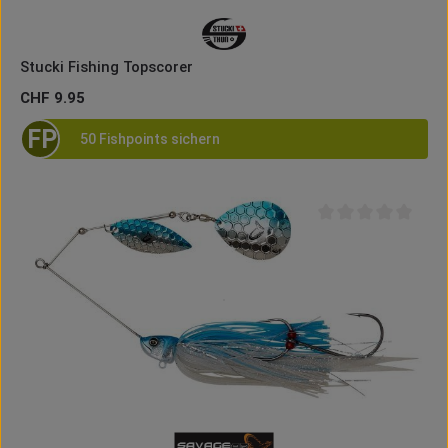
Stucki Fishing Topscorer
Regulärer Preis:
CHF 9.95
FP
50 Fishpoints sichern
Durchschnittliche B