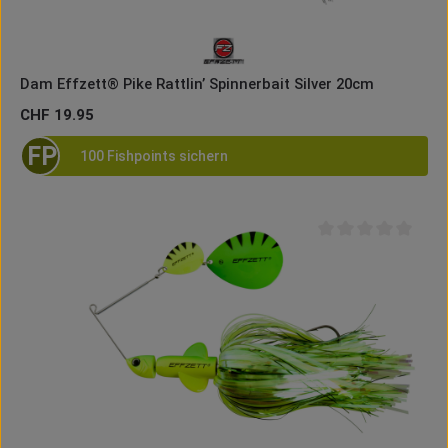
Dam Effzett® Pike Rattlin’ Spinnerbait Silver 20cm
Regulärer Preis:
CHF 19.95
FP
100 Fishpoints sichern
Durchschnittliche B