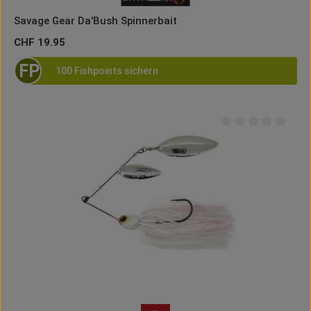
Savage Gear Da'Bush Spinnerbait
Regulärer Preis:
CHF 19.95
FP
100 Fishpoints sichern
Durchschnittliche B