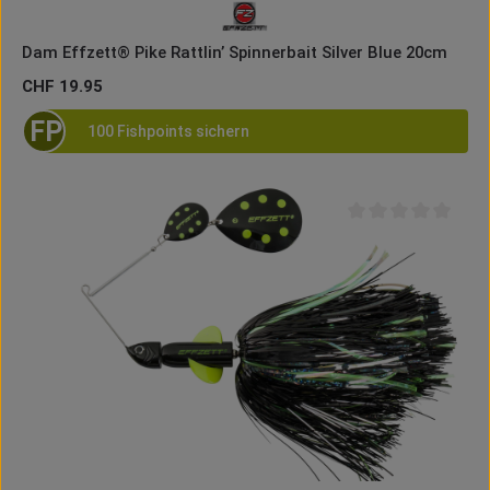
Dam Effzett® Pike Rattlin’ Spinnerbait Silver Blue 20cm
Regulärer Preis:
CHF 19.95
FP
100 Fishpoints sichern
Durchschnittliche B