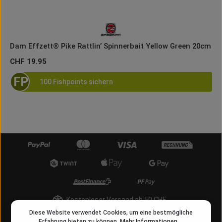
Dam Effzett® Pike Rattlin’ Spinnerbait Yellow Green 20cm
Regulärer Preis:
CHF 19.95
FP
100 Fishpoints sichern
Kostenloser Versand ab 50 CHF
Diese Website verwendet Cookies, um eine bestmögliche
info@angelschnur.ch
Erfahrung bieten zu können.
Mehr Informationen ...