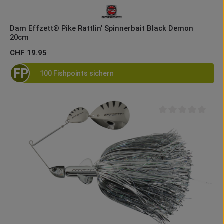
Dam Effzett® Pike Rattlin’ Spinnerbait Black Demon
20cm
Regulärer Preis:
CHF 19.95
FP
100 Fishpoints sichern
Durchschnittliche B