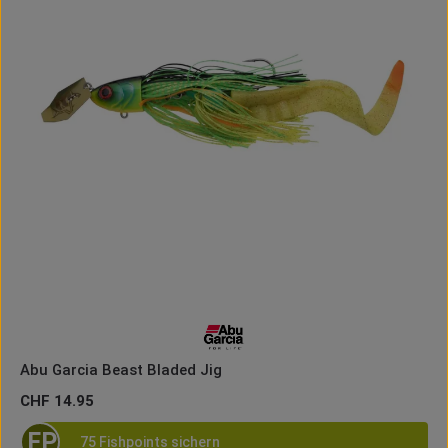
Abu Garcia Beast Bladed Jig
Regulärer Preis:
CHF 14.95
FP
75 Fishpoints sichern