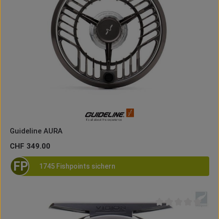
Guideline AURA
Regulärer Preis:
CHF 349.00
FP
1745 Fishpoints sichern
Durchschnittliche B