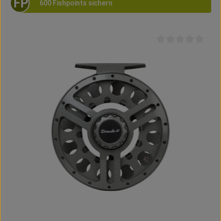
FP
600 Fishpoints sichern
Durchschnittliche B