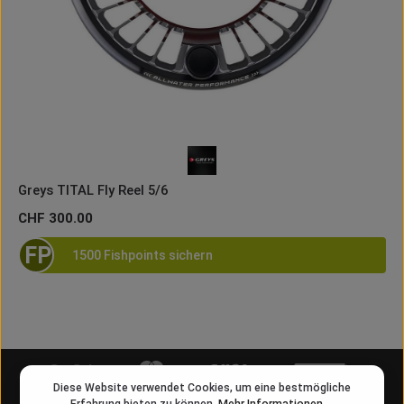
Greys TITAL Fly Reel 5/6
Regulärer Preis:
CHF 300.00
FP
1500 Fishpoints sichern
Diese Website verwendet Cookies, um eine bestmögliche
Erfahrung bieten zu können.
Mehr Informationen ...