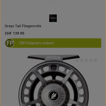
Greys Tail Fliegenrolle
Regulärer Preis:
CHF 139.95
FP
700 Fishpoints sichern
Durchschnittliche B