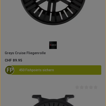
Greys Cruise Fliegenrolle
Regulärer Preis:
CHF 89.95
FP
450 Fishpoints sichern
Durchschnittliche B