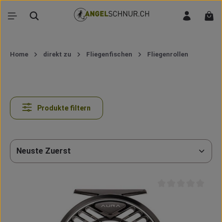
Zum Hauptinhalt springen
War
Home
direkt zu
Fliegenfischen
Fliegenrollen
Produkte filtern
Durchschnittliche B