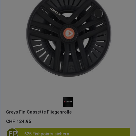
Greys Fin Cassette Fliegenrolle
Regulärer Preis:
CHF 124.95
FP
625 Fishpoints sichern