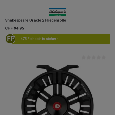
Shakespeare Oracle 2 Fliegenrolle
Regulärer Preis:
CHF 94.95
FP
475 Fishpoints sichern
Durchschnittliche B