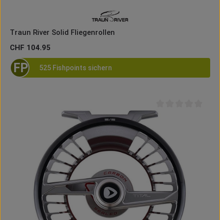
Traun River Solid Fliegenrollen
Regulärer Preis:
CHF 104.95
FP
525 Fishpoints sichern
Durchschnittliche B