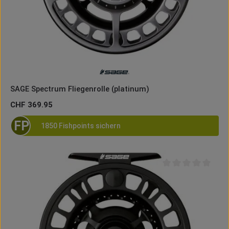
SAGE Spectrum Fliegenrolle (platinum)
Regulärer Preis:
CHF 369.95
FP
1850 Fishpoints sichern
Durchschnittliche B