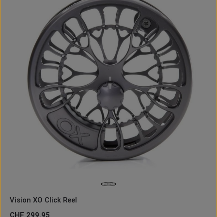
Vision XO Click Reel
Regulärer Preis:
CHF 299.95