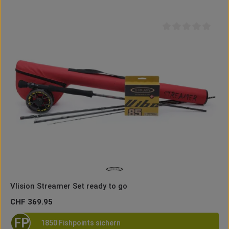
Durchschnittliche B
VIision Streamer Set ready to go
Regulärer Preis:
CHF 369.95
FP
1850 Fishpoints sichern