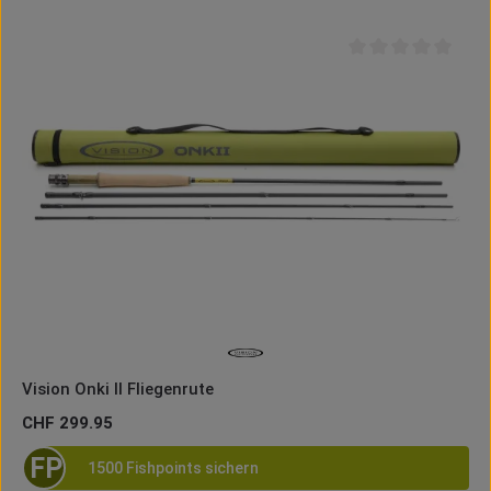
Durchschnittliche B
Vision Onki II Fliegenrute
Regulärer Preis:
CHF 299.95
FP
1500 Fishpoints sichern