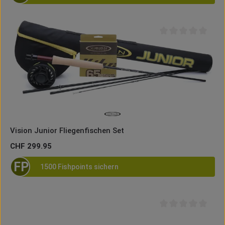
Durchschnittliche B
Vision Junior Fliegenfischen Set
Regulärer Preis:
CHF 299.95
FP
1500 Fishpoints sichern
Durchschnittliche B