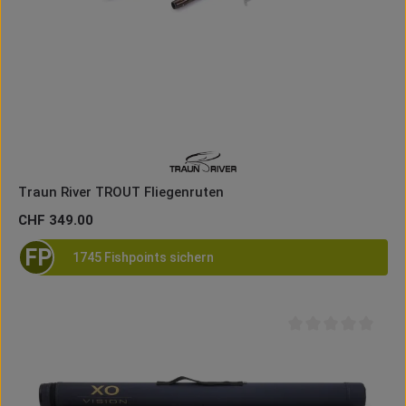
Traun River TROUT Fliegenruten
Regulärer Preis:
CHF 349.00
FP
1745 Fishpoints sichern
Durchschnittliche B