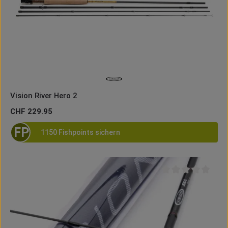
Vision River Hero 2
Regulärer Preis:
CHF 229.95
FP
1150 Fishpoints sichern
Durchschnittliche B