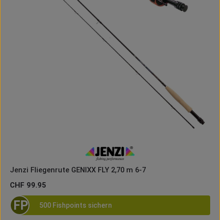
Jenzi Fliegenrute GENIXX FLY 2,70 m 6-7
Regulärer Preis:
CHF 99.95
FP
500 Fishpoints sichern