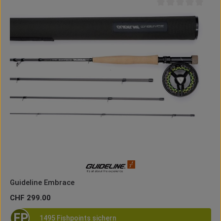
Durchschnittliche B
Guideline Embrace
Regulärer Preis:
CHF 299.00
FP
1495 Fishpoints sichern