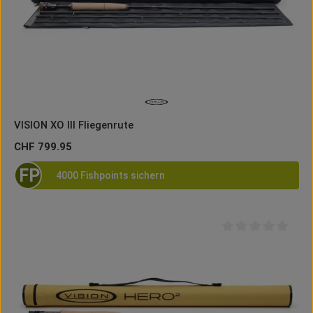
VISION XO III Fliegenrute
Regulärer Preis:
CHF 799.95
FP
4000 Fishpoints sichern
Durchschnittliche B