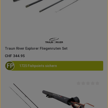
Traun River Explorer Fliegenruten Set
Regulärer Preis:
CHF 344.95
FP
1725 Fishpoints sichern
Durchschnittliche B