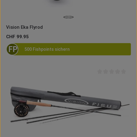
Vision Eka Flyrod
Regulärer Preis:
CHF 99.95
FP
500 Fishpoints sichern
Durchschnittliche B