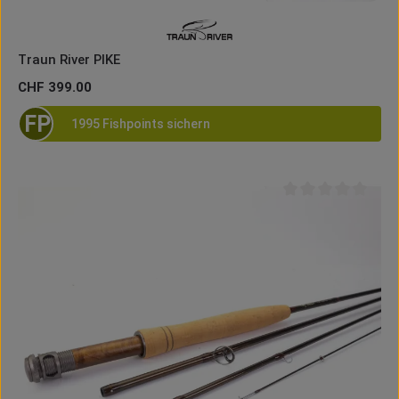
Traun River PIKE
Regulärer Preis:
CHF 399.00
FP
1995 Fishpoints sichern
Durchschnittliche B