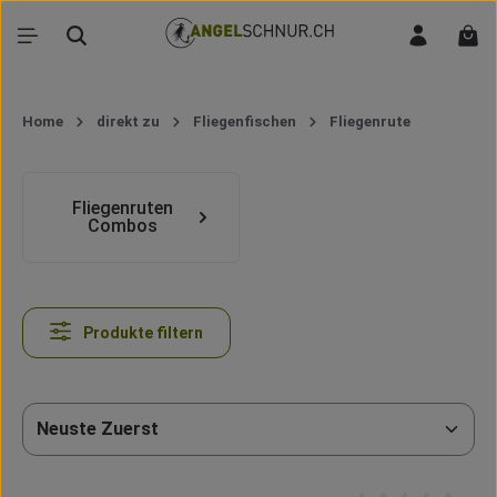
Zum Hauptinhalt springen
War
Home
direkt zu
Fliegenfischen
Fliegenrute
Kategoriegalerie überspringen
Fliegenruten
Combos
Produkte filtern