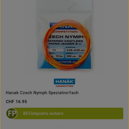
Hanak Czech Nymph Spezialvorfach
Regulärer Preis:
CHF 16.95
FP
85 Fishpoints sichern