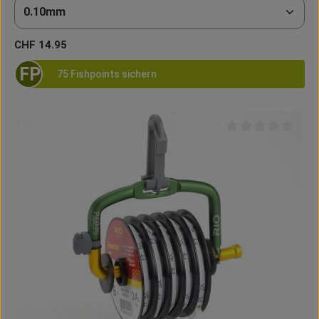
Regulärer Preis:
CHF 14.95
FP
75 Fishpoints sichern
Durchschnittliche B