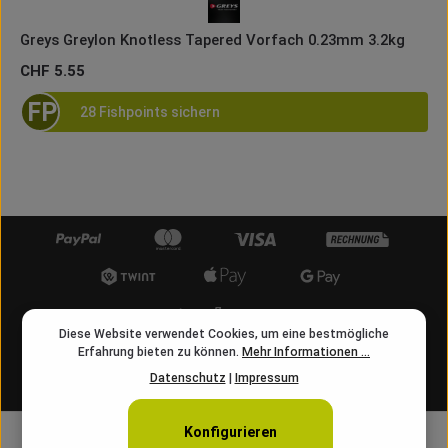
Greys Greylon Knotless Tapered Vorfach 0.23mm 3.2kg
Regulärer Preis:
CHF 5.55
FP
28 Fishpoints sichern
Diese Website verwendet Cookies, um eine bestmögliche
Kostenloser Versand ab 50 CHF
Erfahrung bieten zu können.
Mehr Informationen ...
Datenschutz
|
Impressum
info@angelschnur.ch
Konfigurieren