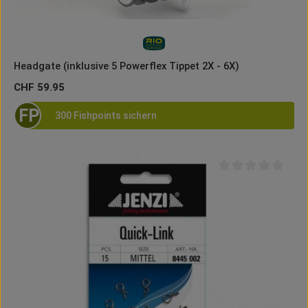
Headgate (inklusive 5 Powerflex Tippet 2X - 6X)
Regulärer Preis:
CHF 59.95
FP
300 Fishpoints sichern
Durchschnittliche B