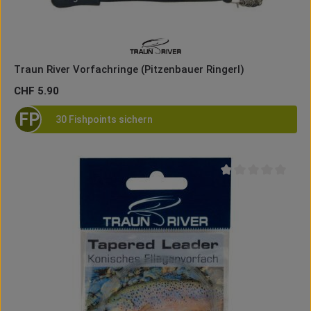
Traun River Vorfachringe (Pitzenbauer Ringerl)
Regulärer Preis:
CHF 5.90
FP
30 Fishpoints sichern
Durchschnittliche B