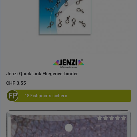
Jenzi Quick Link Fliegenverbinder
Regulärer Preis:
CHF 3.55
FP
18 Fishpoints sichern
Durchschnittliche B