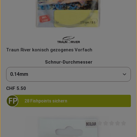
Traun River konisch gezogenes Vorfach
auswählen
Schnur-Durchmesser
Regulärer Preis:
CHF 5.50
FP
28 Fishpoints sichern
Durchschnittliche B