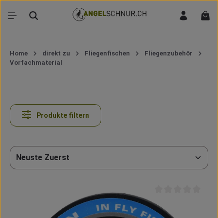
Zum Hauptinhalt springen
War
Home
direkt zu
Fliegenfischen
Fliegenzubehör
Vorfachmaterial
Produkte filtern
Durchschnittliche B