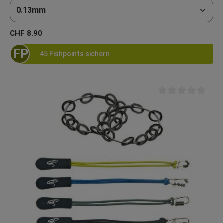
Regulärer Preis:
CHF 8.90
FP
45 Fishpoints sichern
Durchschnittliche B