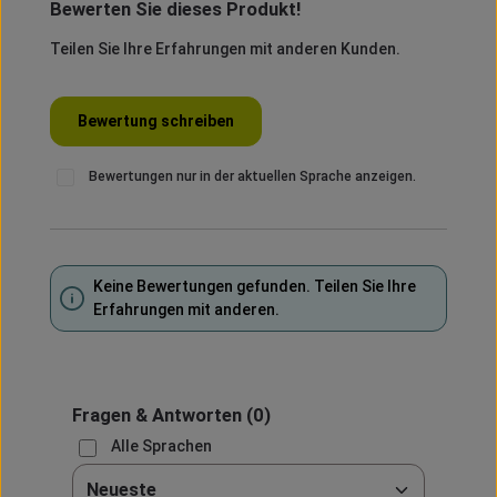
Bewerten Sie dieses Produkt!
Durchschnittliche Bewertung von 0 von 5 Sternen
Teilen Sie Ihre Erfahrungen mit anderen Kunden.
Bewertung schreiben
Bewertungen nur in der aktuellen Sprache anzeigen.
Keine Bewertungen gefunden. Teilen Sie Ihre
Erfahrungen mit anderen.
Fragen & Antworten
(0)
Alle Sprachen
Sortieren nach