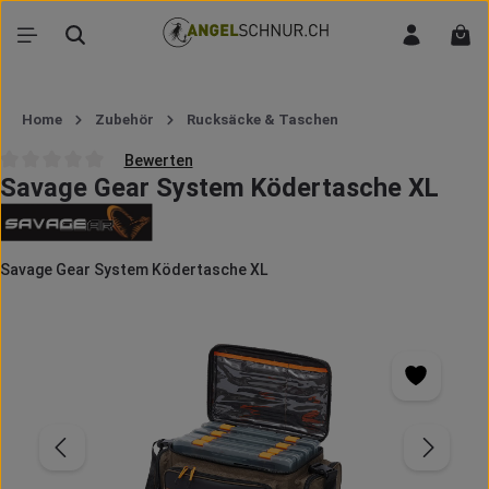
Zum Hauptinhalt springen
War
Home
Zubehör
Rucksäcke & Taschen
Bewerten
Savage Gear System Ködertasche XL
Durchschnittliche Bewertung von 0 von 5 Sternen
Savage Gear System Ködertasche XL
Bildergalerie überspringen