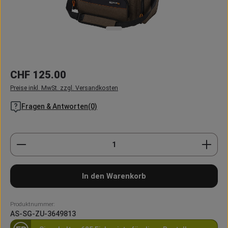
Regulärer Preis:
CHF 125.00
Preise inkl. MwSt. zzgl. Versandkosten
Fragen & Antworten(0)
Produkt Anzahl: Gib den gewünschten Wert ein oder
In den Warenkorb
Produktnummer:
AS-SG-ZU-3649813