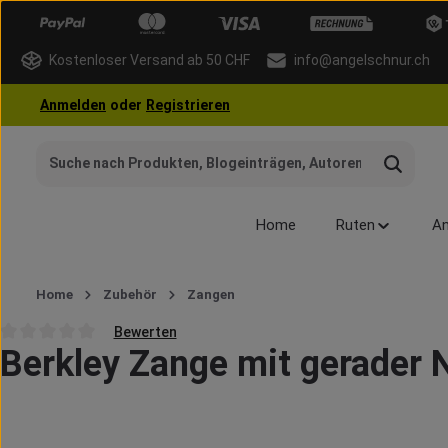
 Hauptinhalt springen
Zur Suche springen
Zur Hauptnavigation springen
Kostenloser Versand ab 50 CHF
info@angelschnur.ch
Anmelden
oder
Registrieren
Home
Ruten
An
Home
Zubehör
Zangen
Bewerten
Berkley Zange mit gerader
Durchschnittliche Bewertung von 0 von 5 Sternen