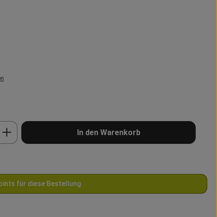
en
b den gewünschten Wert ein oder benutze 
In den Warenkorb
oints für diese Bestellung