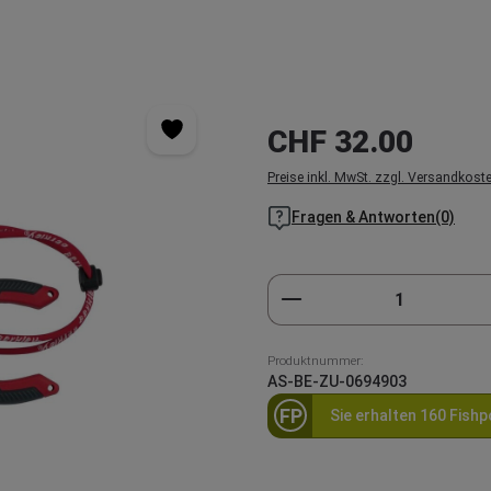
Regulärer Preis:
CHF 32.00
Preise inkl. MwSt. zzgl. Versandkost
Fragen & Antworten(0)
Produkt Anzahl: Gi
Produktnummer:
AS-BE-ZU-0694903
FP
Sie erhalten 160 Fishp