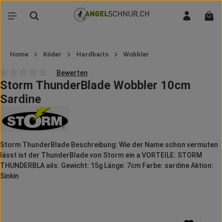
Zum Hauptinhalt springen
War
Home
Köder
Hardbaits
Wobbler
Bewerten
Storm ThunderBlade Wobbler 10cm
Durchschnittliche Bewertung von 0 von 5 Sternen
Sardine
Storm ThunderBlade Beschreibung: Wie der Name schon vermuten
lässt ist der ThunderBlade von Storm ein a VORTEILE: STORM
THUNDERBLA ails: Gewicht: 15g Länge: 7cm Farbe: sardine Aktion:
Sinkin
Bildergalerie überspringen