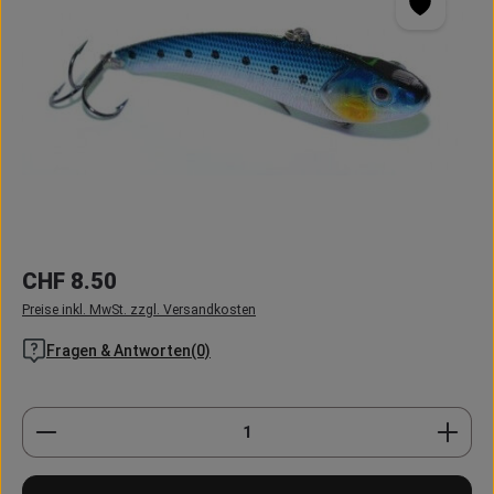
Regulärer Preis:
CHF 8.50
Preise inkl. MwSt. zzgl. Versandkosten
Fragen & Antworten(0)
Produkt Anzahl: Gib den gewünschten Wert ein oder