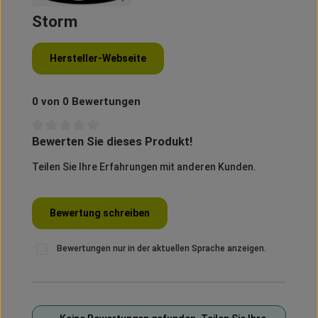
Storm
Storm Lures
ist eine renommierte Angelmarke, die 1964 v
Hersteller-Webseite
0 von 0 Bewertungen
Bewerten Sie dieses Produkt!
Durchschnittliche Bewertung von 0 von 5 Sternen
Teilen Sie Ihre Erfahrungen mit anderen Kunden.
Bewertung schreiben
Bewertungen nur in der aktuellen Sprache anzeigen.