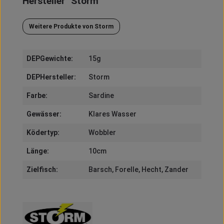
Hersteller "Storm"
Storm Lures
ist eine renommierte Angelmarke, die 1964 v
Weitere Produkte von Storm
DEPGewichte:
15g
DEPHersteller:
Storm
Farbe:
Sardine
Gewässer:
Klares Wasser
Ködertyp:
Wobbler
Länge:
10cm
Zielfisch:
Barsch
, Forelle
, Hecht
, Zander