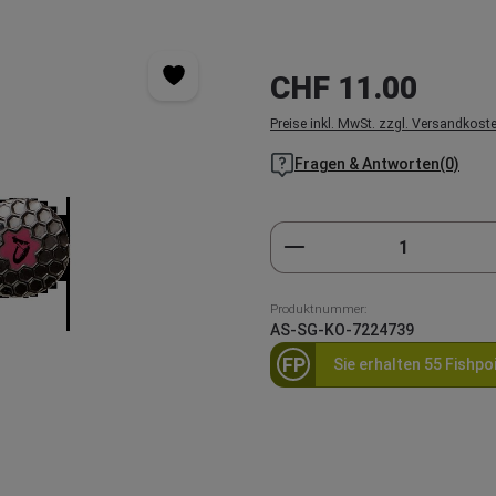
Regulärer Preis:
CHF 11.00
Preise inkl. MwSt. zzgl. Versandkost
Fragen & Antworten(0)
Produkt Anzahl: Gi
Produktnummer:
AS-SG-KO-7224739
FP
Sie erhalten 55 Fishpo