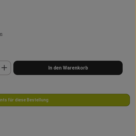
en
b den gewünschten Wert ein oder benutze 
In den Warenkorb
ints für diese Bestellung