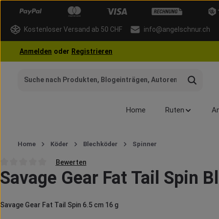
 Hauptinhalt springen
Zur Suche springen
Zur Hauptnavigation springen
Kostenloser Versand ab 50 CHF
info@angelschnur.ch
Anmelden
oder
Registrieren
Home
Ruten
An
Home
Köder
Blechköder
Spinner
Bewerten
Savage Gear Fat Tail Spin B
Durchschnittliche Bewertung von 0 von 5 Sternen
Savage Gear Fat Tail Spin 6.5 cm 16 g