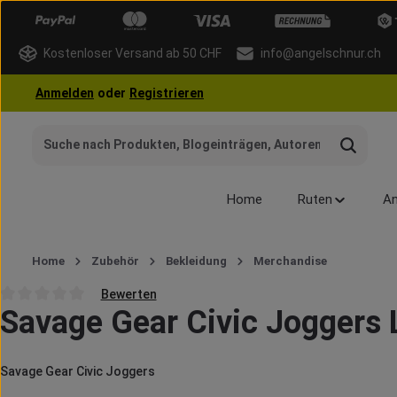
 Hauptinhalt springen
Zur Suche springen
Zur Hauptnavigation springen
Kostenloser Versand ab 50 CHF
info@angelschnur.ch
Anmelden
oder
Registrieren
Home
Ruten
An
Home
Zubehör
Bekleidung
Merchandise
Bewerten
Savage Gear Civic Joggers 
Durchschnittliche Bewertung von 0 von 5 Sternen
Savage Gear Civic Joggers