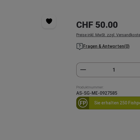
Regulärer Preis:
CHF 50.00
Preise inkl. MwSt. zzgl. Versandkost
Fragen & Antworten(0)
Produkt Anzahl: Gi
Produktnummer:
AS-SG-ME-0927585
FP
Sie erhalten 250 Fishp