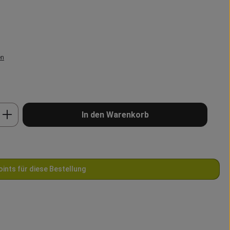
en
b den gewünschten Wert ein oder benutze 
In den Warenkorb
oints für diese Bestellung