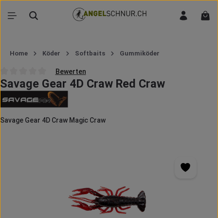
Zum Hauptinhalt springen
War
Home
Köder
Softbaits
Gummiköder
Bewerten
Savage Gear 4D Craw Red Craw
Durchschnittliche Bewertung von 0 von 5 Sternen
Savage Gear 4D Craw Magic Craw
Bildergalerie überspringen