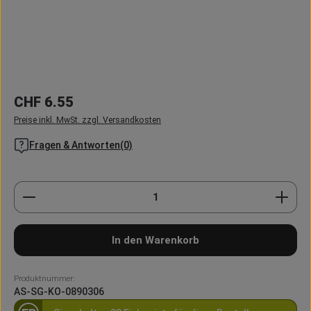
Regulärer Preis:
CHF 6.55
Preise inkl. MwSt. zzgl. Versandkosten
Fragen & Antworten(0)
Produkt Anzahl: Gib den gewünschten Wert ein oder
In den Warenkorb
Produktnummer:
AS-SG-KO-0890306