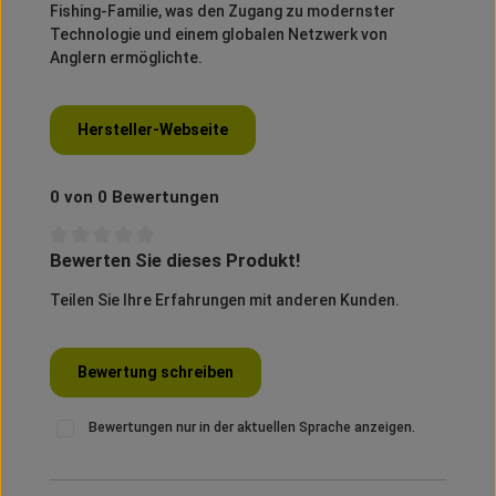
Fishing-Familie, was den Zugang zu modernster
Technologie und einem globalen Netzwerk von
Anglern ermöglichte.
Hersteller-Webseite
0 von 0 Bewertungen
Bewerten Sie dieses Produkt!
Durchschnittliche Bewertung von 0 von 5 Sternen
Teilen Sie Ihre Erfahrungen mit anderen Kunden.
Bewertung schreiben
Bewertungen nur in der aktuellen Sprache anzeigen.