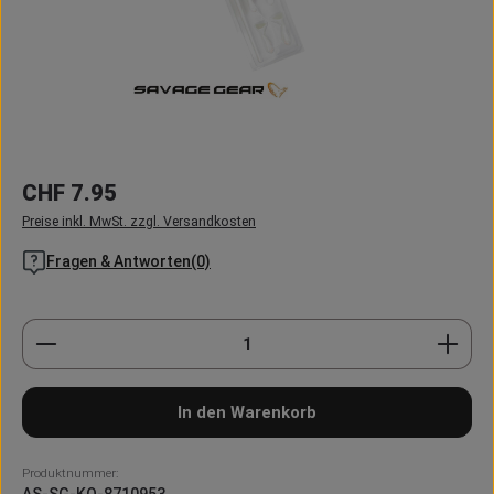
Regulärer Preis:
CHF 7.95
Preise inkl. MwSt. zzgl. Versandkosten
Fragen & Antworten(0)
Produkt Anzahl: Gib den gewünschten Wert ein oder
In den Warenkorb
Produktnummer:
AS-SG-KO-8710953