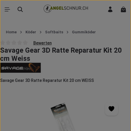
Zum Hauptinhalt springen
War
Home
Köder
Softbaits
Gummiköder
Bewerten
Savage Gear 3D Ratte Reparatur Kit 20
Durchschnittliche Bewertung von 0 von 5 Sternen
cm Weiss
Savage Gear 3D Ratte Reparatur Kit 20 cm WEISS
Bildergalerie überspringen