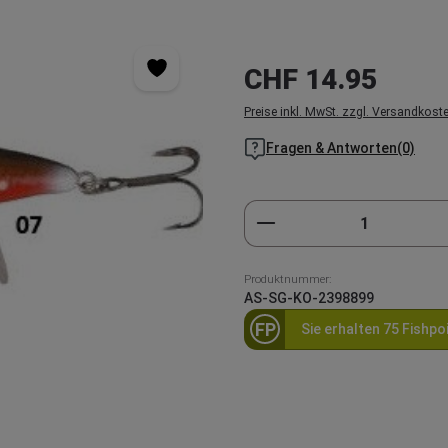
Regulärer Preis:
CHF 14.95
Preise inkl. MwSt. zzgl. Versandkost
Fragen & Antworten(0)
Produkt Anzahl: Gi
Produktnummer:
AS-SG-KO-2398899
FP
Sie erhalten 75 Fishpo