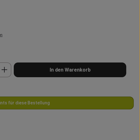
en
b den gewünschten Wert ein oder benutze 
In den Warenkorb
ints für diese Bestellung