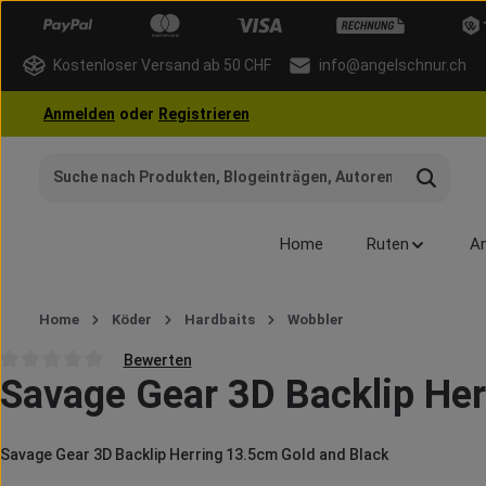
 Hauptinhalt springen
Zur Suche springen
Zur Hauptnavigation springen
Kostenloser Versand ab 50 CHF
info@angelschnur.ch
Anmelden
oder
Registrieren
Home
Ruten
An
Home
Köder
Hardbaits
Wobbler
Bewerten
Savage Gear 3D Backlip Her
Durchschnittliche Bewertung von 0 von 5 Sternen
Savage Gear 3D Backlip Herring 13.5cm Gold and Black