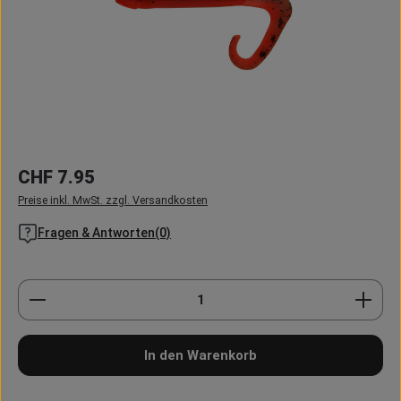
Regulärer Preis:
CHF 7.95
Preise inkl. MwSt. zzgl. Versandkosten
Fragen & Antworten(0)
Produkt Anzahl: Gib den gewünschten Wert ein oder
In den Warenkorb