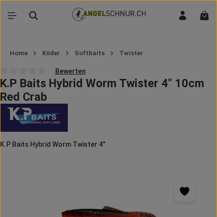
Zum Hauptinhalt springen
War
Home
Köder
Softbaits
Twister
Bewerten
K.P Baits Hybrid Worm Twister 4" 10cm
Durchschnittliche Bewertung von 0 von 5 Sternen
Red Crab
K.P Baits Hybrid Worm Twister 4"
Bildergalerie überspringen