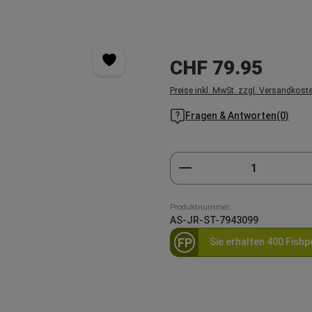
Regulärer Preis:
CHF 79.95
Preise inkl. MwSt. zzgl. Versandkost
Fragen & Antworten(0)
Produkt Anzahl: Gi
Produktnummer:
AS-JR-ST-7943099
FP
Sie erhalten 400 Fishp