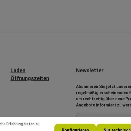
Laden
Newsletter
Öffnungszeiten
Abonnieren Sie jetzt unsere
regelmäßig erscheinenden N
um rechtzeitig über neue P
Angebote informiert zu wer
E-Mail-Adresse*
che Erfahrung bieten zu
Konfigurieren
Nur technisc