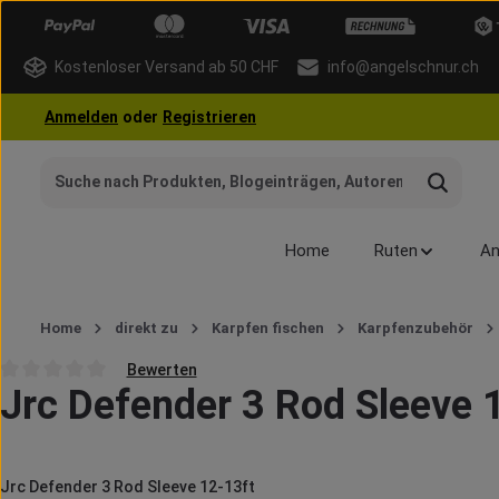
 Hauptinhalt springen
Zur Suche springen
Zur Hauptnavigation springen
Kostenloser Versand ab 50 CHF
info@angelschnur.ch
Anmelden
oder
Registrieren
Home
Ruten
An
Home
direkt zu
Karpfen fischen
Karpfenzubehör
Bewerten
Jrc Defender 3 Rod Sleeve 
Durchschnittliche Bewertung von 0 von 5 Sternen
Jrc Defender 3 Rod Sleeve 12-13ft