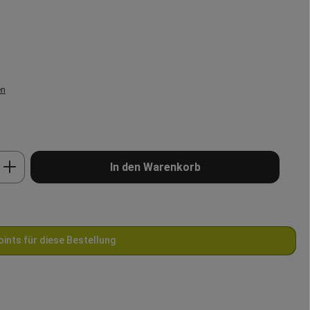
en
b den gewünschten Wert ein oder benutze 
In den Warenkorb
oints für diese Bestellung