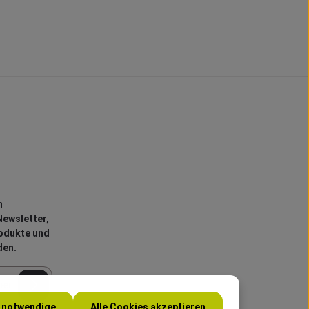
n
ewsletter,
rodukte und
den.
h notwendige
Alle Cookies akzeptieren