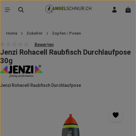
Zum Hauptinhalt springen
War
Home
Zubehör
Zapfen / Posen
Bewerten
Jenzi Rohacell Raubfisch Durchlaufpose
Durchschnittliche Bewertung von 0 von 5 Sternen
30g
Jenzi Rohacell Raubfisch Durchlaufpose
Bildergalerie überspringen