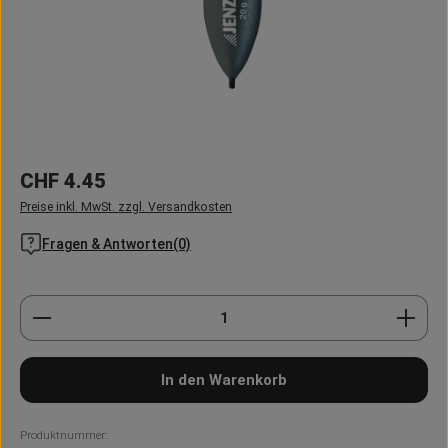
Regulärer Preis:
CHF 4.45
Preise inkl. MwSt. zzgl. Versandkosten
Fragen & Antworten(0)
Produkt Anzahl: Gib den gewünschten Wert ein oder
In den Warenkorb
Produktnummer: