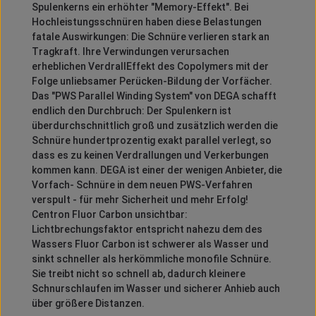
Spulenkerns ein erhöhter "Memory-Effekt". Bei
Hochleistungsschnüren haben diese Belastungen
fatale Auswirkungen: Die Schnüre verlieren stark an
Tragkraft. Ihre Verwindungen verursachen
erheblichen VerdrallEffekt des Copolymers mit der
Folge unliebsamer Perücken-Bildung der Vorfächer.
Das "PWS Parallel Winding System" von DEGA schafft
endlich den Durchbruch: Der Spulenkern ist
überdurchschnittlich groß und zusätzlich werden die
Schnüre hundertprozentig exakt parallel verlegt, so
dass es zu keinen Verdrallungen und Verkerbungen
kommen kann. DEGA ist einer der wenigen Anbieter, die
Vorfach- Schnüre in dem neuen PWS-Verfahren
verspult - für mehr Sicherheit und mehr Erfolg!
Centron Fluor Carbon unsichtbar:
Lichtbrechungsfaktor entspricht nahezu dem des
Wassers Fluor Carbon ist schwerer als Wasser und
sinkt schneller als herkömmliche monofile Schnüre.
Sie treibt nicht so schnell ab, dadurch kleinere
Schnurschlaufen im Wasser und sicherer Anhieb auch
über größere Distanzen.