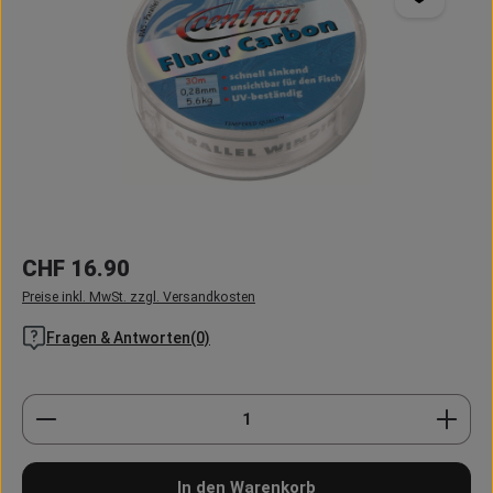
Regulärer Preis:
CHF 16.90
Preise inkl. MwSt. zzgl. Versandkosten
Fragen & Antworten(0)
Produkt Anzahl: Gib den gewünschten Wert ein oder
In den Warenkorb