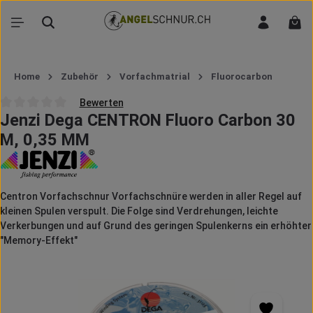
Zum Hauptinhalt springen
War
Home
Zubehör
Vorfachmatrial
Fluorocarbon
Bewerten
Jenzi Dega CENTRON Fluoro Carbon 30
Durchschnittliche Bewertung von 0 von 5 Sternen
M, 0,35 MM
Centron Vorfachschnur Vorfachschnüre werden in aller Regel auf
kleinen Spulen verspult. Die Folge sind Verdrehungen, leichte
Verkerbungen und auf Grund des geringen Spulenkerns ein erhöhter
"Memory-Effekt"
Bildergalerie überspringen