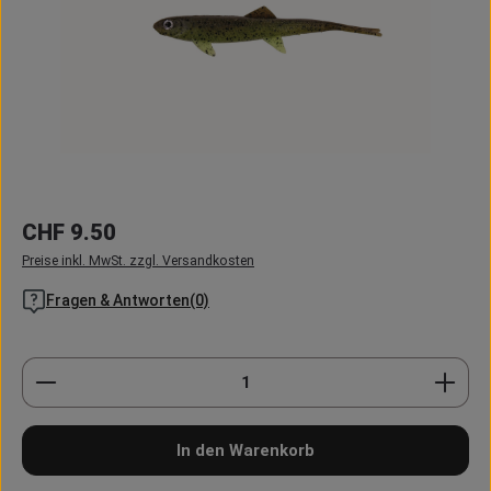
Regulärer Preis:
CHF 9.50
Preise inkl. MwSt. zzgl. Versandkosten
Fragen & Antworten(0)
Produkt Anzahl: Gib den gewünschten Wert ein oder
In den Warenkorb