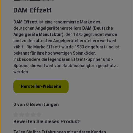
DAM Effzett
DAM Effzett
ist eine renommierte Marke des
deutschen Angelgeräteherstellers
DAM (Deutsche
Angelgeräte Manufaktur)
, der 1875 gegründet wurde
und zu den ältesten Angelgeräteherstellern weltweit
zählt
.
Die Marke Effzett wurde 1933 eingeführt und ist
bekannt für ihre hochwertigen Spinnköder,
insbesondere die legendären Effzett-Spinner und -
Spoons, die weltweit von Raubfischanglern geschätzt
werden
Hersteller-Webseite
0 von 0 Bewertungen
Bewerten Sie dieses Produkt!
Durchschnittliche Bewertung von 0 von 5 Sternen
Teilen Sie Ihre Erfahrungen mit anderen Kunden.