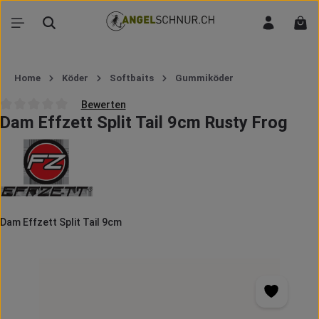
Zum Hauptinhalt springen
War
Home
Köder
Softbaits
Gummiköder
Bewerten
Dam Effzett Split Tail 9cm Rusty Frog
Durchschnittliche Bewertung von 0 von 5 Sternen
Dam Effzett Split Tail 9cm
Bildergalerie überspringen