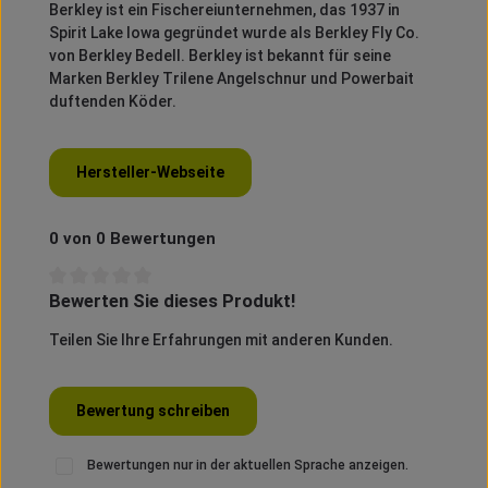
Berkley
ist ein Fischereiunternehmen, das 1937 in
Spirit
Lake Iowa gegründet wurde als
Berkley
Fly
Co.
von
Berkley
Bedell
.
Berkley
ist bekannt für seine
Marken
Berkley
Trilene
Angelschnur und
Powerbait
duftenden Köder.
Hersteller-Webseite
0 von 0 Bewertungen
Bewerten Sie dieses Produkt!
Durchschnittliche Bewertung von 0 von 5 Sternen
Teilen Sie Ihre Erfahrungen mit anderen Kunden.
Bewertung schreiben
Bewertungen nur in der aktuellen Sprache anzeigen.