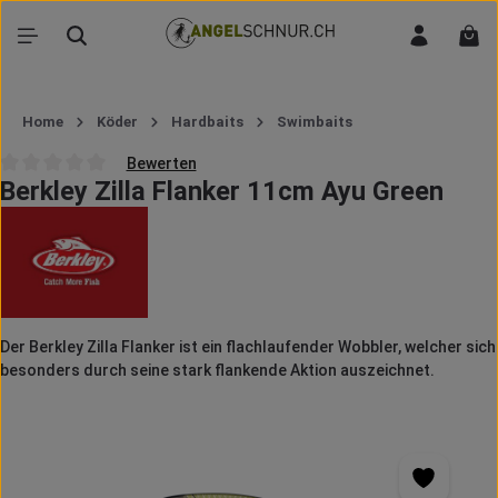
Zum Hauptinhalt springen
War
Home
Köder
Hardbaits
Swimbaits
Bewerten
Berkley Zilla Flanker 11cm Ayu Green
Durchschnittliche Bewertung von 0 von 5 Sternen
Der Berkley Zilla Flanker ist ein flachlaufender Wobbler, welcher sich
besonders durch seine stark flankende Aktion auszeichnet.
Bildergalerie überspringen