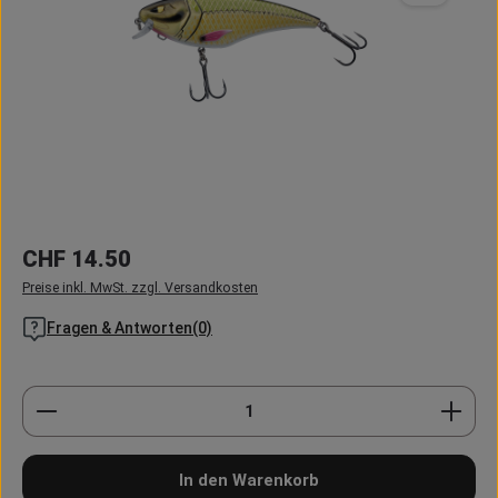
Regulärer Preis:
CHF 14.50
Preise inkl. MwSt. zzgl. Versandkosten
Fragen & Antworten(0)
Produkt Anzahl: Gib den gewünschten Wert ein oder
In den Warenkorb