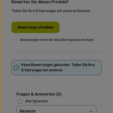
Bewerten Sie dieses Produkt!
Durchschnittliche Bewertung von 0 von 5 Sternen
Teilen Sie Ihre Erfahrungen mit anderen Kunden.
Bewertung schreiben
Bewertungen nur in der aktuellen Sprache anzeigen.
Keine Bewertungen gefunden. Teilen Sie Ihre
Erfahrungen mit anderen.
Fragen & Antworten
(0)
Alle Sprachen
Sortieren nach