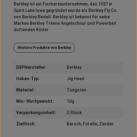
Berkley
ist ein Fischereiunternehmen, das 1937 in
Spirit
Lake Iowa gegründet wurde als
Berkley
Fly
Co.
von
Berkley
Bedell
.
Berkley
ist bekannt für seine
Marken
Berkley
Trilene
Angelschnur und
Powerbait
duftenden Köder.
Weitere Produkte von Berkley
DEPHersteller:
Berkley
Haken-Typ:
Jig Head
Material:
Tungsten
Min- Wurfgewicht:
10g
Verpackungsinhalt:
2 Stück
Zielfisch:
Barsch
, Forelle
, Zander