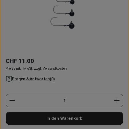
Regulärer Preis:
CHF 11.00
Preise inkl. MwSt. zzgl. Versandkosten
Fragen & Antworten(0)
Produkt Anzahl: Gib den gewünschten Wert ein oder
In den Warenkorb