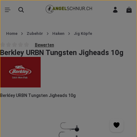
Zum Hauptinhalt springen
War
Home
Zubehör
Haken
Jig Köpfe
Bewerten
Berkley URBN Tungsten Jigheads 10g
Durchschnittliche Bewertung von 0 von 5 Sternen
Berkley URBN Tungsten Jigheads 10g
Bildergalerie überspringen