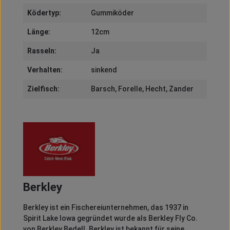
Ködertyp:
Gummiköder
Länge:
12cm
Rasseln:
Ja
Verhalten:
sinkend
Zielfisch:
Barsch
, Forelle
, Hecht
, Zander
Berkley
Berkley
ist ein Fischereiunternehmen, das 1937 in
Spirit
Lake Iowa gegründet wurde als
Berkley
Fly
Co.
von
Berkley
Bedell
.
Berkley
ist bekannt für seine