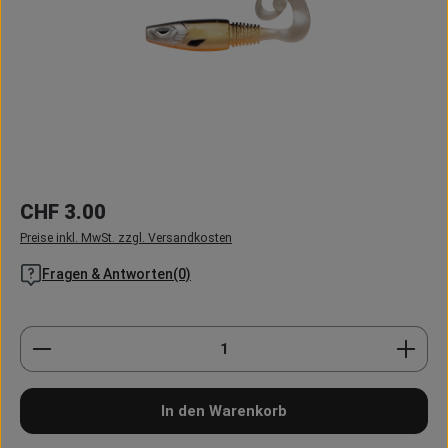
Regulärer Preis:
CHF 3.00
Preise inkl. MwSt. zzgl. Versandkosten
Fragen & Antworten(0)
Produkt Anzahl: Gib den gewünschten Wert ein oder
In den Warenkorb