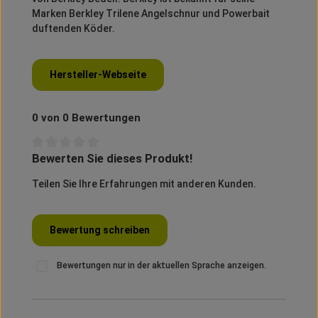
Marken
Berkley
Trilene
Angelschnur und
Powerbait
duftenden Köder.
Hersteller-Webseite
0 von 0 Bewertungen
Bewerten Sie dieses Produkt!
Durchschnittliche Bewertung von 0 von 5 Sternen
Teilen Sie Ihre Erfahrungen mit anderen Kunden.
Bewertung schreiben
Bewertungen nur in der aktuellen Sprache anzeigen.