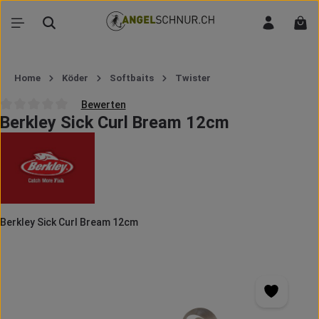
Zum Hauptinhalt springen
War
Home
Köder
Softbaits
Twister
Bewerten
Berkley Sick Curl Bream 12cm
Durchschnittliche Bewertung von 0 von 5 Sternen
Berkley Sick Curl Bream 12cm
Bildergalerie überspringen