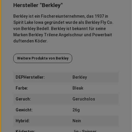
Hersteller "Berkley"
Berkley
ist ein Fischereiunternehmen, das 1937 in
Spirit
Lake Iowa gegründet wurde als
Berkley
Fly
Co.
von
Berkley
Bedell
.
Berkley
ist bekannt für seine
Marken
Berkley
Trilene
Angelschnur und
Powerbait
duftenden Köder.
Weitere Produkte von Berkley
DEPHersteller:
Berkley
Farbe:
Bleak
Geruch:
Geruchslos
Gewicht:
26g
Hybrid:
Nein
Ködertyp:
Jig - Spinner