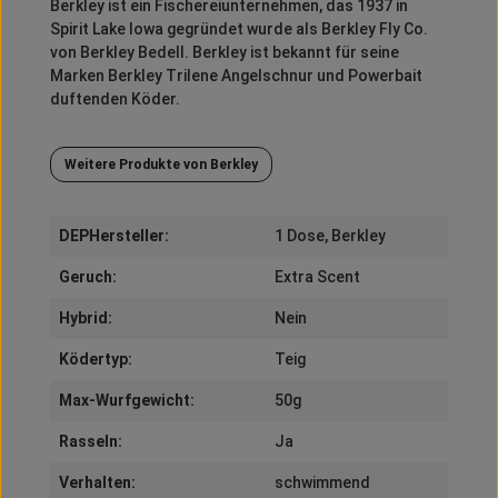
Berkley
ist ein Fischereiunternehmen, das 1937 in
Spirit
Lake Iowa gegründet wurde als
Berkley
Fly
Co.
von
Berkley
Bedell
.
Berkley
ist bekannt für seine
Marken
Berkley
Trilene
Angelschnur und
Powerbait
duftenden Köder.
Weitere Produkte von Berkley
DEPHersteller:
1 Dose
, Berkley
Geruch:
Extra Scent
Hybrid:
Nein
Ködertyp:
Teig
Max-Wurfgewicht:
50g
Rasseln:
Ja
Verhalten:
schwimmend