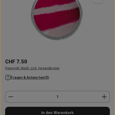
Regulärer Preis:
CHF 7.50
Preise inkl. MwSt. zzgl. Versandkosten
Fragen & Antworten(0)
Produkt Anzahl: Gib den gewünschten Wert ein oder
In den Warenkorb