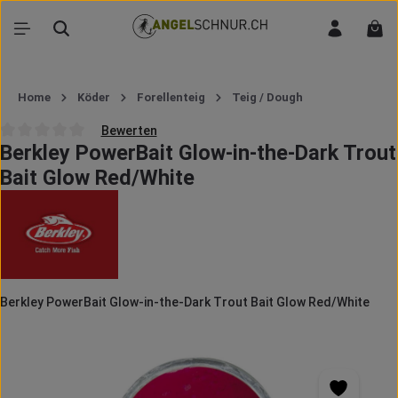
Zum Hauptinhalt springen
War
Home
Köder
Forellenteig
Teig / Dough
Bewerten
Berkley PowerBait Glow-in-the-Dark Trout
Durchschnittliche Bewertung von 0 von 5 Sternen
Bait Glow Red/White
Berkley PowerBait Glow-in-the-Dark Trout Bait Glow Red/White
Bildergalerie überspringen