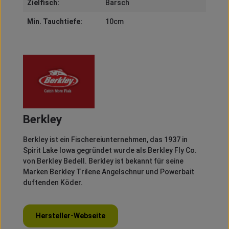
Zielfisch:
Barsch
Min. Tauchtiefe:
10cm
Berkley
Berkley
ist ein Fischereiunternehmen, das 1937 in
Spirit
Lake Iowa gegründet wurde als
Berkley
Fly
Co.
von
Berkley
Bedell
.
Berkley
ist bekannt für seine
Marken
Berkley
Trilene
Angelschnur und
Powerbait
duftenden Köder.
Hersteller-Webseite