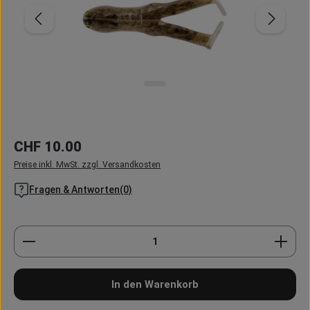
Regulärer Preis:
CHF 10.00
Preise inkl. MwSt. zzgl. Versandkosten
Fragen & Antworten(0)
Produkt Anzahl: Gib den gewünschten Wert ein oder
In den Warenkorb