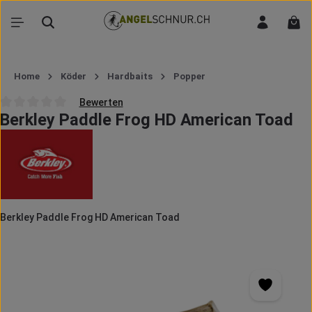
Zum Hauptinhalt springen
War
Home
Köder
Hardbaits
Popper
Bewerten
Berkley Paddle Frog HD American Toad
Durchschnittliche Bewertung von 0 von 5 Sternen
Berkley Paddle Frog HD American Toad
Bildergalerie überspringen