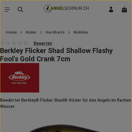
Zum Hauptinhalt springen
War
Home
Köder
Hardbaits
Wobbler
Bewerten
Berkley Flicker Shad Shallow Flashy
Durchschnittliche Bewertung von 0 von 5 Sternen
Fool's Gold Crank 7cm
Bewährter Berkley® Flicker Shad®-Köder für das Angeln im flachen
Wasser.
Bildergalerie überspringen