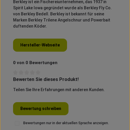
Berkley
ist ein Fischereiunternehmen, das 1937 in
Spirit
Lake Iowa gegründet wurde als
Berkley
Fly
Co.
von
Berkley
Bedell
.
Berkley
ist bekannt für seine
Marken
Berkley
Trilene
Angelschnur und
Powerbait
duftenden Köder.
Hersteller-Webseite
0 von 0 Bewertungen
Bewerten Sie dieses Produkt!
Durchschnittliche Bewertung von 0 von 5 Sternen
Teilen Sie Ihre Erfahrungen mit anderen Kunden.
Bewertung schreiben
Bewertungen nur in der aktuellen Sprache anzeigen.