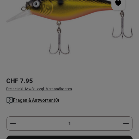
Regulärer Preis:
CHF 7.95
Preise inkl. MwSt. zzgl. Versandkosten
Fragen & Antworten(0)
Produkt Anzahl: Gib den gewünschten Wert ein oder