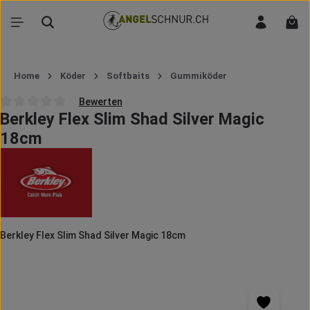
Zum Hauptinhalt springen
War
Home
Köder
Softbaits
Gummiköder
Bewerten
Berkley Flex Slim Shad Silver Magic
Durchschnittliche Bewertung von 0 von 5 Sternen
18cm
Berkley Flex Slim Shad Silver Magic 18cm
Bildergalerie überspringen