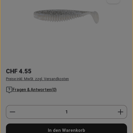
Regulärer Preis:
CHF 4.55
Preise inkl. MwSt. zzgl. Versandkosten
Fragen & Antworten(0)
Produkt Anzahl: Gib den gewünschten Wert ein oder
In den Warenkorb