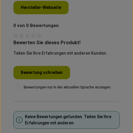
Hersteller-Webseite
0 von 0 Bewertungen
Bewerten Sie dieses Produkt!
Durchschnittliche Bewertung von 0 von 5 Sternen
Teilen Sie Ihre Erfahrungen mit anderen Kunden.
Bewertung schreiben
Bewertungen nur in der aktuellen Sprache anzeigen.
Keine Bewertungen gefunden. Teilen Sie Ihre
Erfahrungen mit anderen.