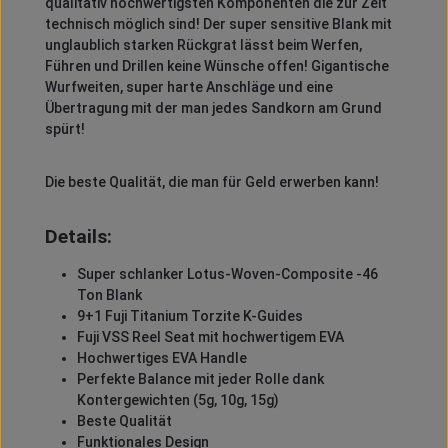
qualitativ hochwertigsten Komponenten die zur Zeit
technisch möglich sind! Der super sensitive Blank mit
unglaublich starken Rückgrat lässt beim Werfen,
Führen und Drillen keine Wünsche offen! Gigantische
Wurfweiten, super harte Anschläge und eine
Übertragung mit der man jedes Sandkorn am Grund
spürt!
Die beste Qualität, die man für Geld erwerben kann!
Details:
Super schlanker Lotus-Woven-Composite -46
Ton Blank
9+1 Fuji Titanium Torzite K-Guides
Fuji VSS Reel Seat mit hochwertigem EVA
Hochwertiges EVA Handle
Perfekte Balance mit jeder Rolle dank
Kontergewichten (5g, 10g, 15g)
Beste Qualität
Funktionales Design