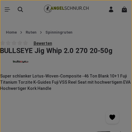
Zum Hauptinhalt springen
War
Home
Ruten
Spinningruten
Bewerten
BULLSEYE Jig Whip 2.0 270 20-50g
Durchschnittliche Bewertung von 0 von 5 Sternen
Super schlanker Lotus-Woven-Composite -46 Ton Blank 10+1 Fuji
Titanium Torzite K-Guides Fuji VSS Reel Seat mit hochwertigem EVA
Hochwertiger Kork Handle
Bildergalerie überspringen