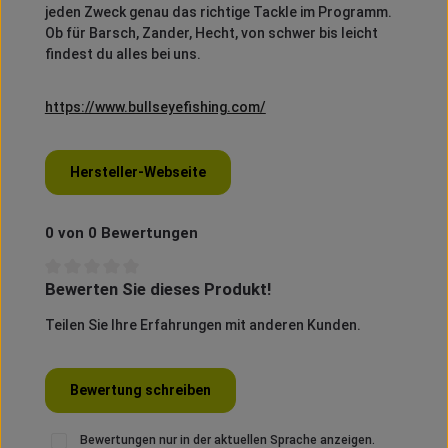
jeden Zweck genau das richtige Tackle im Programm.
Ob für Barsch, Zander, Hecht, von schwer bis leicht
findest du alles bei uns.
https://www.bullseyefishing.com/
Hersteller-Webseite
0 von 0 Bewertungen
Bewerten Sie dieses Produkt!
Durchschnittliche Bewertung von 0 von 5 Sternen
Teilen Sie Ihre Erfahrungen mit anderen Kunden.
Bewertung schreiben
Bewertungen nur in der aktuellen Sprache anzeigen.