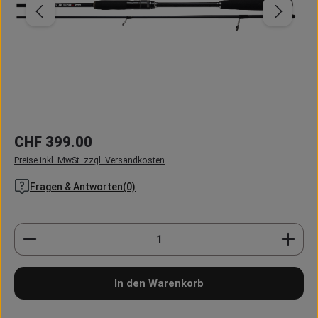
Regulärer Preis:
CHF 399.00
Preise inkl. MwSt. zzgl. Versandkosten
Fragen & Antworten(0)
Produkt Anzahl: Gib den gewünschten Wert ein oder
In den Warenkorb