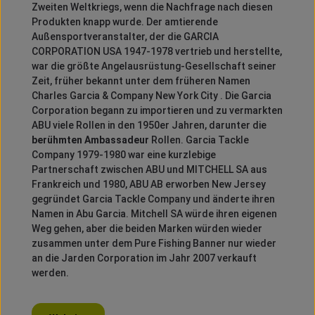
Zweiten Weltkriegs, wenn die Nachfrage nach diesen
Produkten knapp wurde.
Der amtierende
Außensportveranstalter, der die GARCIA
CORPORATION USA 1947-1978 vertrieb und herstellte,
war die größte Angelausrüstung-Gesellschaft seiner
Zeit, früher bekannt unter dem früheren Namen
Charles Garcia & Company New York City .
Die Garcia
Corporation begann zu importieren und zu vermarkten
ABU viele Rollen in den 1950er Jahren, darunter die
berühmten Ambassadeur
Rollen.
Garcia Tackle
Company 1979-1980 war eine kurzlebige
Partnerschaft zwischen ABU und MITCHELL SA aus
Frankreich und 1980, ABU AB erworben New Jersey
gegründet Garcia Tackle Company und änderte ihren
Namen in Abu Garcia.
Mitchell SA würde ihren eigenen
Weg gehen, aber die beiden Marken würden wieder
zusammen unter dem Pure Fishing Banner nur wieder
an die Jarden Corporation im Jahr 2007 verkauft
werden.