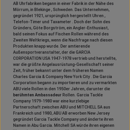
AB Uhrfabriken begann in einer Fabrik in der Nähe des
Mörrum, in Blekinge , Schweden.
Das Unternehmen,
gegründet 1921, ursprünglich hergestellt Uhren ,
Telefon-Timer und Taxameter .
Doch der Sohn des
Gründers, Göte Borgström, ein Angler-Enthusiast,
bald seinen Fokus auf Fischen Rollen während des
Zweiten Weltkriegs, wenn die Nachfrage nach diesen
Produkten knapp wurde.
Der amtierende
Außensportveranstalter, der die GARCIA
CORPORATION USA 1947-1978 vertrieb und herstellte,
war die größte Angelausrüstung-Gesellschaft seiner
Zeit, früher bekannt unter dem früheren Namen
Charles Garcia & Company New York City .
Die Garcia
Corporation begann zu importieren und zu vermarkten
ABU viele Rollen in den 1950er Jahren, darunter die
berühmten Ambassadeur
Rollen.
Garcia Tackle
Company 1979-1980 war eine kurzlebige
Partnerschaft zwischen ABU und MITCHELL SA aus
Frankreich und 1980, ABU AB erworben New Jersey
gegründet Garcia Tackle Company und änderte ihren
Namen in Abu Garcia.
Mitchell SA würde ihren eigenen