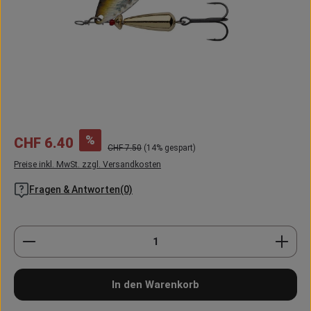
Verkaufspreis:
%
CHF 6.40
Regulärer Preis:
CHF 7.50
(14% gespart)
Preise inkl. MwSt. zzgl. Versandkosten
Fragen & Antworten(0)
Produkt Anzahl: Gib den gewünschten Wert ein oder
In den Warenkorb