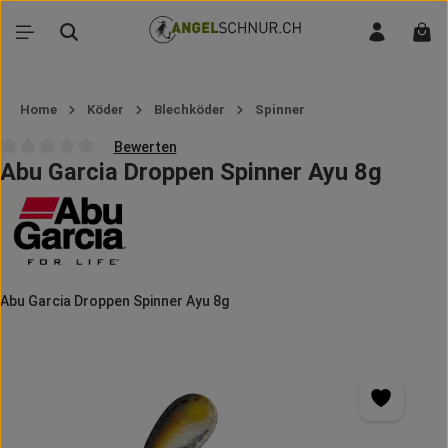
Zum Hauptinhalt springen
War
Home
Köder
Blechköder
Spinner
Bewerten
Abu Garcia Droppen Spinner Ayu 8g
Durchschnittliche Bewertung von 0 von 5 Sternen
Abu Garcia Droppen Spinner Ayu 8g
Bildergalerie überspringen