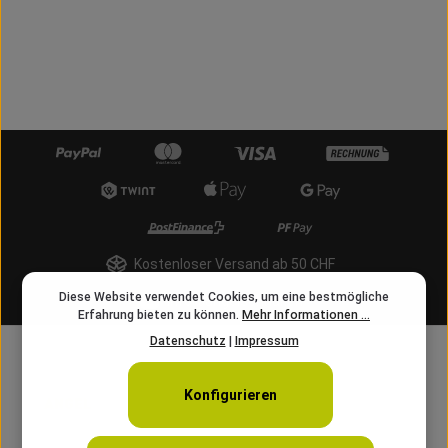
Kostenloser Versand ab 50 CHF
Diese Website verwendet Cookies, um eine bestmögliche
info@angelschnur.ch
Erfahrung bieten zu können.
Mehr Informationen ...
Datenschutz
|
Impressum
Konfigurieren