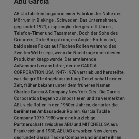
Abu Garcia
AB Uhrfabriken begann in einer Fabrik in der Nähe des
Mörrum, in Blekinge , Schweden.
Das Unternehmen,
gegründet 1921, ursprünglich hergestellt Uhren ,
Telefon-Timer und Taxameter .
Doch der Sohn des
Gründers, Göte Borgström, ein Angler-Enthusiast,
bald seinen Fokus auf Fischen Rollen während des
Zweiten Weltkriegs, wenn die Nachfrage nach diesen
Produkten knapp wurde.
Der amtierende
Außensportveranstalter, der die GARCIA
CORPORATION USA 1947-1978 vertrieb und herstellte,
war die größte Angelausrüstung-Gesellschaft seiner
Zeit, früher bekannt unter dem früheren Namen
Charles Garcia & Company New York City .
Die Garcia
Corporation begann zu importieren und zu vermarkten
ABU viele Rollen in den 1950er Jahren, darunter die
berühmten Ambassadeur
Rollen.
Garcia Tackle
Company 1979-1980 war eine kurzlebige
Partnerschaft zwischen ABU und MITCHELL SA aus
Frankreich und 1980, ABU AB erworben New Jersey
gegründet Garcia Tackle Company und änderte ihren