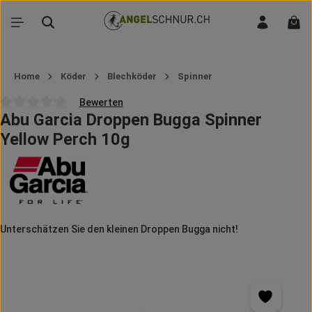
Zum Hauptinhalt springen
War
Home
Köder
Blechköder
Spinner
Bewerten
Abu Garcia Droppen Bugga Spinner
Durchschnittliche Bewertung von 0 von 5 Sternen
Yellow Perch 10g
Unterschätzen Sie den kleinen Droppen Bugga nicht!
Bildergalerie überspringen