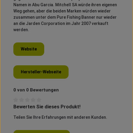
Namen in Abu Garcia.
Mitchell SA würde ihren eigenen
Weg gehen, aber die beiden Marken würden wieder
zusammen unter dem Pure Fishing Banner nur wieder
an die Jarden Corporation im Jahr 2007 verkauft
werden.
Website
Hersteller-Webseite
0 von 0 Bewertungen
Bewerten Sie dieses Produkt!
Durchschnittliche Bewertung von 0 von 5 Sternen
Teilen Sie Ihre Erfahrungen mit anderen Kunden.