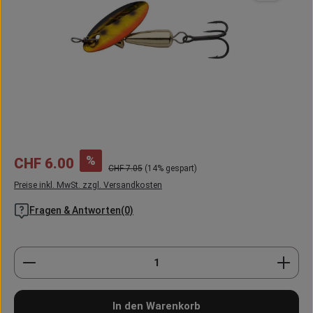
Verkaufspreis:
%
CHF 6.00
Regulärer Preis:
CHF 7.05
(14% gespart)
Preise inkl. MwSt. zzgl. Versandkosten
Fragen & Antworten(0)
Produkt Anzahl: Gib den gewünschten Wert ein oder
In den Warenkorb