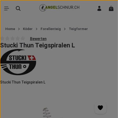
Zum Hauptinhalt springen
War
Home
Köder
Forellenteig
Teigformer
Bewerten
Stucki Thun Teigspiralen L
Durchschnittliche Bewertung von 0 von 5 Sternen
Stucki Thun Teigspiralen L
Bildergalerie überspringen