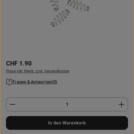
Regulärer Preis:
CHF 1.90
Preise inkl. MwSt. zzgl. Versandkosten
Fragen & Antworten(0)
Produkt Anzahl: Gib den gewünschten Wert ein oder
In den Warenkorb