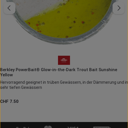
Berkley PowerBait® Glow-in-the-Dark Trout Bait Sunshine
Yellow
Hervorragend geeignet in trüben Gewässern, in der Dämmerung und in
sehr tiefen Gewässern
Regulärer Preis:
CHF 7.50