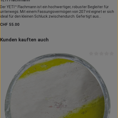
Der YETI™ Flachmann ist ein hochwertiger, robuster Begleiter für
unterwegs. Mit einem Fassungsvermögen von 207 ml eignet er sich
ideal für den kleinen Schluck zwischendurch. Gefertigt aus
einwandigem 18/8-Edelstahl, ist er durchstoßfest, rostfrei und
Regulärer Preis:
CHF 55.00
spülmaschinenfest. Der mitgelieferte Trichter erleichtert das
Befüllen, und der auslaufsichere Verschluss sorgt für Sicherheit in
jeder Tasche. Die DuraCoat™-Farben gewährleisten eine langlebige,
Produktgalerie überspringen
Kunden kauften auch
riss- und abblätterfreie Oberfläche. Bitte beachten Sie, dass der
Flachmann für kalte Getränke konzipiert ist und nicht für heiße,
kohlensäurehaltige oder verderbliche Flüssigkeiten empfohlen wird.
Durchschnittlich