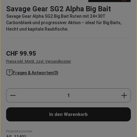
Durchschnittliche Bewertung von 0 von 5 Sternen
Savage Gear SG2 Alpha Big Bait
Savage Gear Alpha SG2 Big Bait Ruten mit 24+30T
Carbonblank und progressiver Aktion – ideal für Big Baits,
Hecht und kapitale Raubfische.
Regulärer Preis:
CHF 99.95
Preise inkl. MwSt. zzgl. Versandkosten
Fragen & Antworten(0)
Produkt Anzahl: Gib den gewünschten Wert ein oder
In den Warenkorb
Produktnummer: