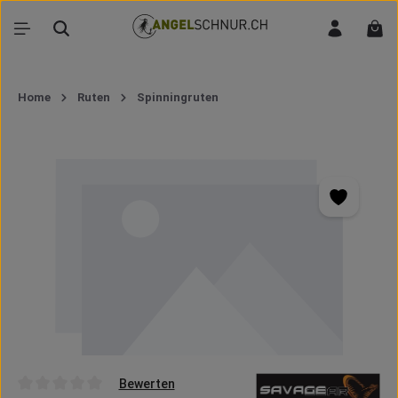
Zum Hauptinhalt springen
War
Home
Ruten
Spinningruten
Bildergalerie überspringen
Bewerten