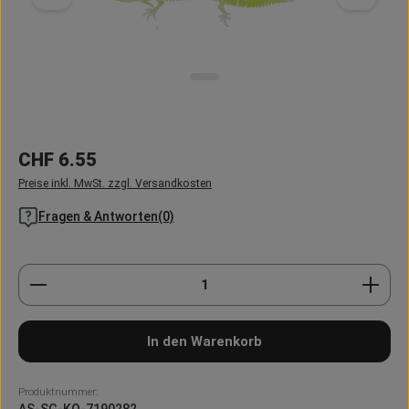
Regulärer Preis:
CHF 6.55
Preise inkl. MwSt. zzgl. Versandkosten
Fragen & Antworten(0)
Produkt Anzahl: Gib den gewünschten Wert ein oder
In den Warenkorb
Produktnummer:
AS-SG-KO-7190282