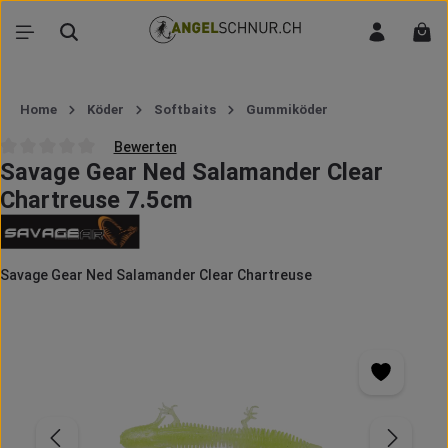
Zum Hauptinhalt springen
War
Home
Köder
Softbaits
Gummiköder
Bewerten
Savage Gear Ned Salamander Clear
Durchschnittliche Bewertung von 0 von 5 Sternen
Chartreuse 7.5cm
Savage Gear Ned Salamander Clear Chartreuse
Bildergalerie überspringen