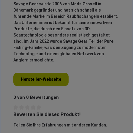
Savage Gear
wurde 2006 von
Mads Grosell
in
Dänemark gegründet und hat sich schnell als
führende Marke im Bereich Raubfischangeln etabliert.
Das Unternehmen ist bekannt für seine innovativen
Produkte, die durch den Einsatz von 3D-
Scantechnologie besonders realistisch gestaltet
sind.
Im Jahr 2022 wurde Savage Gear Teil der Pure
Fishing-Familie, was den Zugang zu modernster
Technologie und einem globalen Netzwerk von
Anglern ermöglichte.
Hersteller-Webseite
0 von 0 Bewertungen
Bewerten Sie dieses Produkt!
Durchschnittliche Bewertung von 0 von 5 Sternen
Teilen Sie Ihre Erfahrungen mit anderen Kunden.