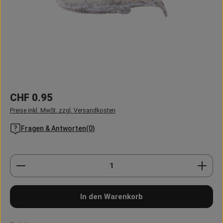
Regulärer Preis:
CHF 0.95
Preise inkl. MwSt. zzgl. Versandkosten
Fragen & Antworten(0)
Produkt Anzahl: Gib den gewünschten Wert ein oder
In den Warenkorb