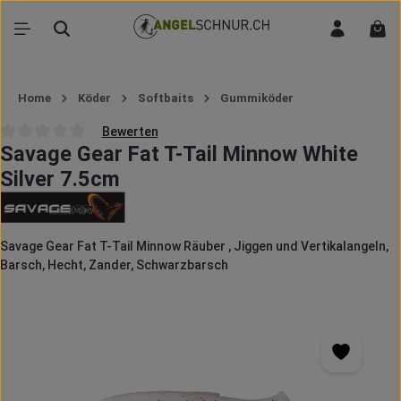
Zum Hauptinhalt springen
War
Home
Köder
Softbaits
Gummiköder
Bewerten
Savage Gear Fat T-Tail Minnow White
Durchschnittliche Bewertung von 0 von 5 Sternen
Silver 7.5cm
Savage Gear Fat T-Tail Minnow Räuber , Jiggen und Vertikalangeln,
Barsch, Hecht, Zander, Schwarzbarsch
Bildergalerie überspringen