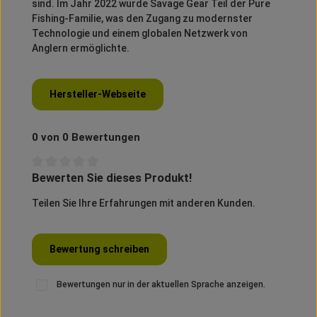
sind.
Im Jahr 2022 wurde Savage Gear Teil der Pure
Fishing-Familie, was den Zugang zu modernster
Technologie und einem globalen Netzwerk von
Anglern ermöglichte.
Hersteller-Webseite
0 von 0 Bewertungen
Bewerten Sie dieses Produkt!
Durchschnittliche Bewertung von 0 von 5 Sternen
Teilen Sie Ihre Erfahrungen mit anderen Kunden.
Bewertung schreiben
Bewertungen nur in der aktuellen Sprache anzeigen.