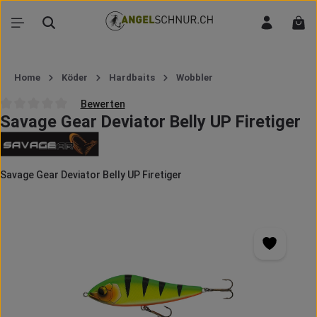
Zum Hauptinhalt springen
War
Home
Köder
Hardbaits
Wobbler
Bewerten
Savage Gear Deviator Belly UP Firetiger
Durchschnittliche Bewertung von 0 von 5 Sternen
Savage Gear Deviator Belly UP Firetiger
Bildergalerie überspringen