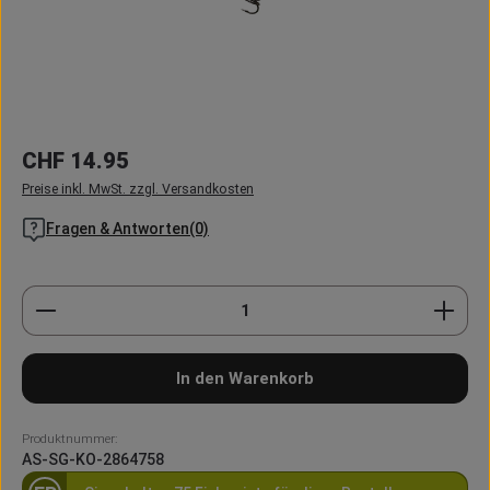
Regulärer Preis:
CHF 14.95
Preise inkl. MwSt. zzgl. Versandkosten
Fragen & Antworten(0)
Produkt Anzahl: Gib den gewünschten Wert ein oder
In den Warenkorb
Produktnummer:
AS-SG-KO-2864758