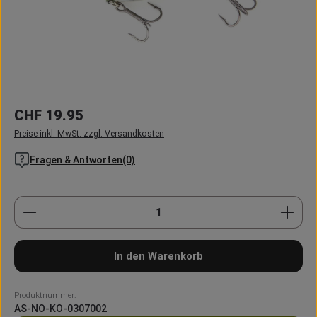
Regulärer Preis:
CHF 19.95
Preise inkl. MwSt. zzgl. Versandkosten
Fragen & Antworten(0)
Produkt Anzahl: Gib den gewünschten Wert ein oder
In den Warenkorb
Produktnummer:
AS-NO-KO-0307002