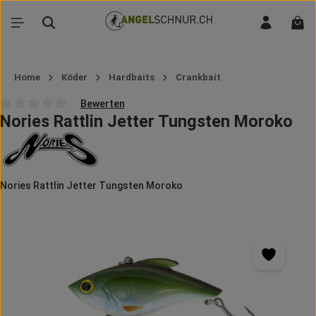
Zum Hauptinhalt springen
War
Home
Köder
Hardbaits
Crankbait
Bewerten
Nories Rattlin Jetter Tungsten Moroko
Durchschnittliche Bewertung von 0 von 5 Sternen
Nories Rattlin Jetter Tungsten Moroko
Bildergalerie überspringen