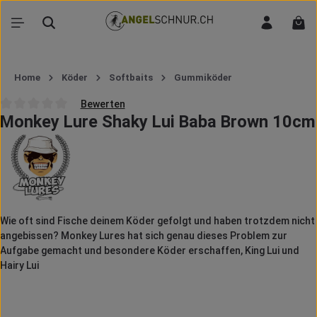
Zum Hauptinhalt springen
War
Home
Köder
Softbaits
Gummiköder
Bewerten
Monkey Lure Shaky Lui Baba Brown 10cm
Durchschnittliche Bewertung von 0 von 5 Sternen
Wie oft sind Fische deinem Köder gefolgt und haben trotzdem nicht
angebissen? Monkey Lures hat sich genau dieses Problem zur
Aufgabe gemacht und besondere Köder erschaffen, King Lui und
Hairy Lui
Bildergalerie überspringen