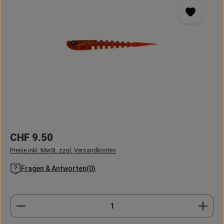
Regulärer Preis:
CHF 9.50
Preise inkl. MwSt. zzgl. Versandkosten
Fragen & Antworten(0)
Produkt Anzahl: Gib den gewünschten Wert ein oder