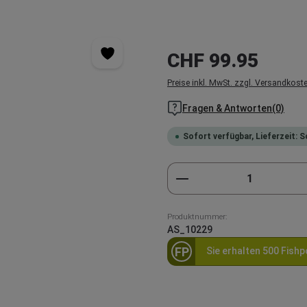
Regulärer Preis:
CHF 99.95
Preise inkl. MwSt. zzgl. Versandkost
Fragen & Antworten(0)
Sofort verfügbar, Lieferzeit: 
Produkt Anzahl: Gi
Produktnummer:
AS_10229
FP
Sie erhalten 500 Fishp