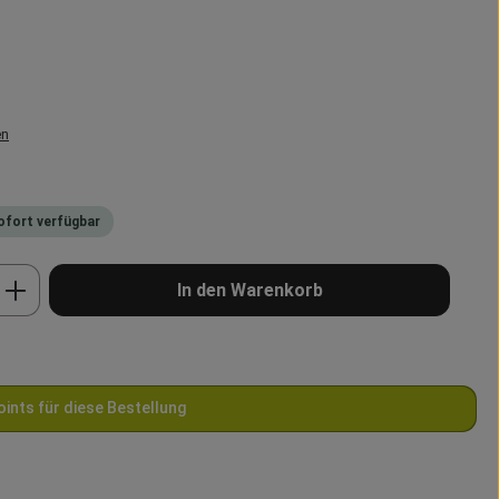
en
Sofort verfügbar
b den gewünschten Wert ein oder benutze 
In den Warenkorb
oints für diese Bestellung