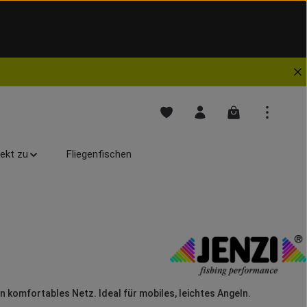
Du hast 0 Produkte auf dem Mer
Warenkorb enthä
rekt zu
Fliegenfischen
in komfortables Netz. Ideal für mobiles, leichtes Angeln.