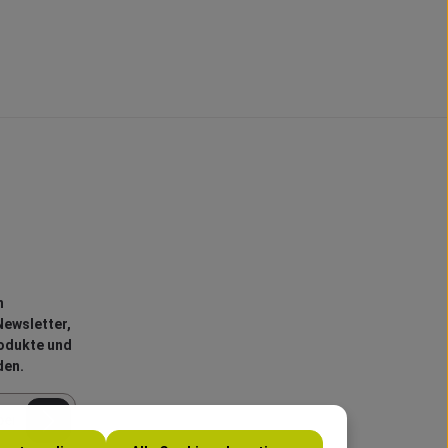
n
ewsletter,
rodukte und
den.