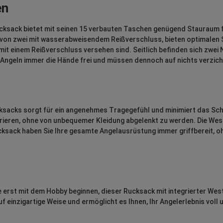
en
cksack bietet mit seinen 15 verbauten Taschen genügend Stauraum f
on zwei mit wasserabweisendem Reißverschluss, bieten optimalen Sc
ls mit einem Reißverschluss versehen sind. Seitlich befinden sich zw
 Angeln immer die Hände frei und müssen dennoch auf nichts verzich
ucksacks sorgt für ein angenehmes Tragegefühl und minimiert das S
ntrieren, ohne von unbequemer Kleidung abgelenkt zu werden. Die Wes
cksack haben Sie Ihre gesamte Angelausrüstung immer griffbereit, 
e erst mit dem Hobby beginnen, dieser Rucksack mit integrierter West
f einzigartige Weise und ermöglicht es Ihnen, Ihr Angelerlebnis voll