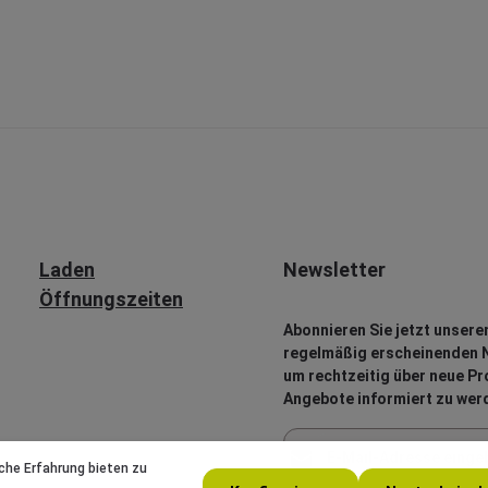
Laden
Newsletter
Öffnungszeiten
Abonnieren Sie jetzt unsere
regelmäßig erscheinenden N
um rechtzeitig über neue P
Angebote informiert zu wer
E-Mail-Adresse*
che Erfahrung bieten zu