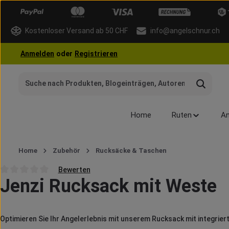
 Hauptinhalt springen
Zur Suche springen
Zur Hauptnavigation springen
Kostenloser Versand ab 50 CHF
info@angelschnur.ch
Anmelden
oder
Registrieren
Home
Ruten
An
Home
Zubehör
Rucksäcke & Taschen
Bewerten
Jenzi Rucksack mit Weste
Durchschnittliche Bewertung von 0 von 5 Sternen
Optimieren Sie Ihr Angelerlebnis mit unserem Rucksack mit integriert