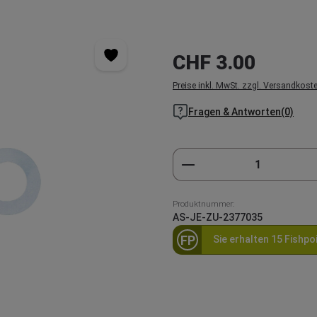
Regulärer Preis:
CHF 3.00
Preise inkl. MwSt. zzgl. Versandkost
Fragen & Antworten(0)
Produkt Anzahl: Gi
Produktnummer:
AS-JE-ZU-2377035
FP
Sie erhalten 15 Fishpo