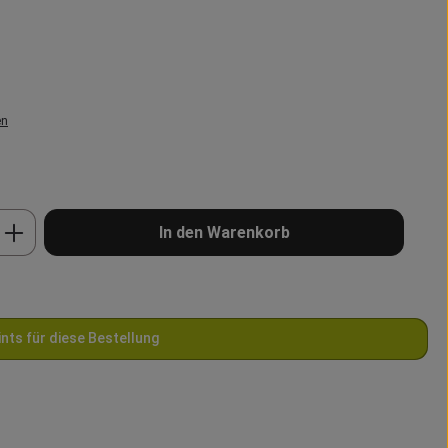
en
b den gewünschten Wert ein oder benutze 
In den Warenkorb
ints für diese Bestellung