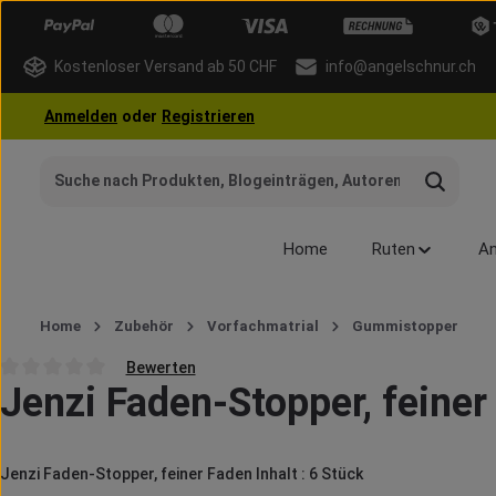
 Hauptinhalt springen
Zur Suche springen
Zur Hauptnavigation springen
Kostenloser Versand ab 50 CHF
info@angelschnur.ch
Anmelden
oder
Registrieren
Home
Ruten
An
Home
Zubehör
Vorfachmatrial
Gummistopper
Bewerten
Jenzi Faden-Stopper, feiner
Durchschnittliche Bewertung von 0 von 5 Sternen
Jenzi Faden-Stopper, feiner Faden Inhalt : 6 Stück