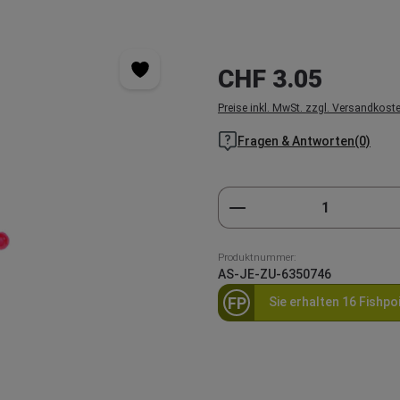
Regulärer Preis:
CHF 3.05
Preise inkl. MwSt. zzgl. Versandkost
Fragen & Antworten(0)
Produkt Anzahl: Gi
Produktnummer:
AS-JE-ZU-6350746
FP
Sie erhalten 16 Fishpo