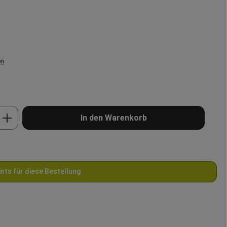
en
b den gewünschten Wert ein oder benutze 
In den Warenkorb
ints für diese Bestellung