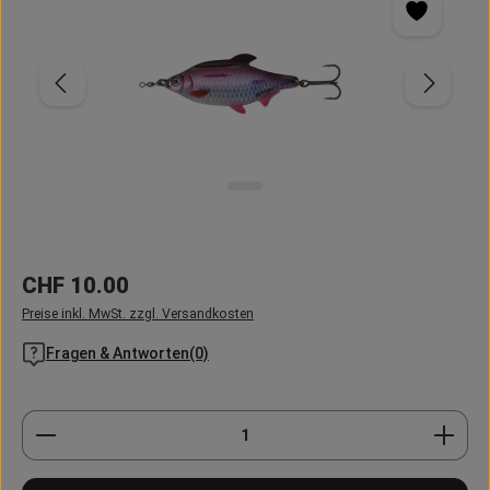
Regulärer Preis:
CHF 10.00
Preise inkl. MwSt. zzgl. Versandkosten
Fragen & Antworten(0)
Produkt Anzahl: Gib den gewünschten Wert ein oder