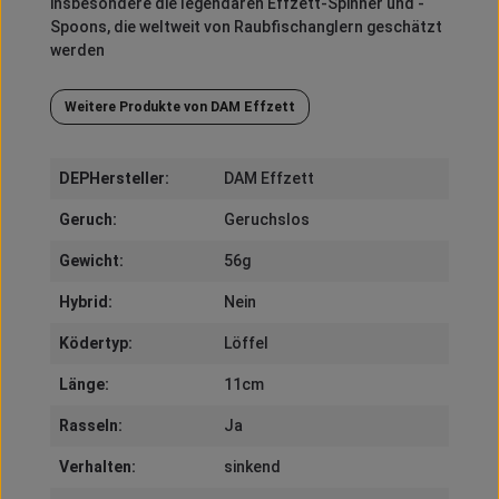
insbesondere die legendären Effzett-Spinner und -
Spoons, die weltweit von Raubfischanglern geschätzt
werden
Weitere Produkte von DAM Effzett
DEPHersteller:
DAM Effzett
Geruch:
Geruchslos
Gewicht:
56g
Hybrid:
Nein
Ködertyp:
Löffel
Länge:
11cm
Rasseln:
Ja
Verhalten:
sinkend