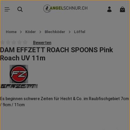
Zum Hauptinhalt springen
War
Home
Köder
Blechköder
Löffel
Bewerten
DAM EFFZETT ROACH SPOONS Pink
Durchschnittliche Bewertung von 0 von 5 Sternen
Roach UV 11m
Es beginnen schwere Zeiten für Hecht & Co. im Raubfischgebiet 7cm
/ 9cm / 11cm
Bildergalerie überspringen