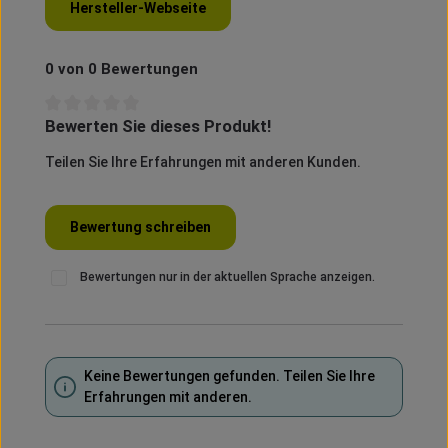
Hersteller-Webseite
0 von 0 Bewertungen
Bewerten Sie dieses Produkt!
Durchschnittliche Bewertung von 0 von 5 Sternen
Teilen Sie Ihre Erfahrungen mit anderen Kunden.
Bewertung schreiben
Bewertungen nur in der aktuellen Sprache anzeigen.
Keine Bewertungen gefunden. Teilen Sie Ihre
Erfahrungen mit anderen.