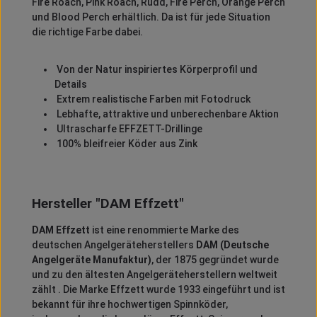
Fire Roach, Pink Roach, Rudd, Fire Perch, Orange Perch
und Blood Perch erhältlich. Da ist für jede Situation
die richtige Farbe dabei.
Von der Natur inspiriertes Körperprofil und
Details
Extrem realistische Farben mit Fotodruck
Lebhafte, attraktive und unberechenbare Aktion
Ultrascharfe EFFZETT-Drillinge
100% bleifreier Köder aus Zink
Hersteller "DAM Effzett"
DAM Effzett
ist eine renommierte Marke des
deutschen Angelgeräteherstellers
DAM (Deutsche
Angelgeräte Manufaktur)
, der 1875 gegründet wurde
und zu den ältesten Angelgeräteherstellern weltweit
zählt
.
Die Marke Effzett wurde 1933 eingeführt und ist
bekannt für ihre hochwertigen Spinnköder,