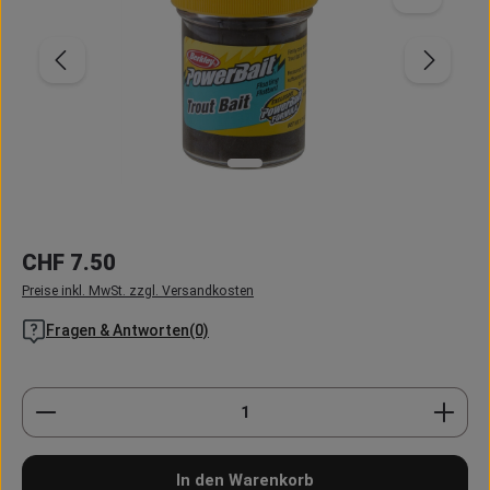
Regulärer Preis:
CHF 7.50
Preise inkl. MwSt. zzgl. Versandkosten
Fragen & Antworten(0)
Produkt Anzahl: Gib den gewünschten Wert ein oder
In den Warenkorb