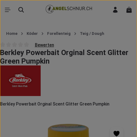
Zum Hauptinhalt springen
War
Home
Köder
Forellenteig
Teig / Dough
Bewerten
Berkley Powerbait Orginal Scent Glitter
Durchschnittliche Bewertung von 0 von 5 Sternen
Green Pumpkin
Berkley Powerbait Orginal Scent Glitter Green Pumpkin
Bildergalerie überspringen