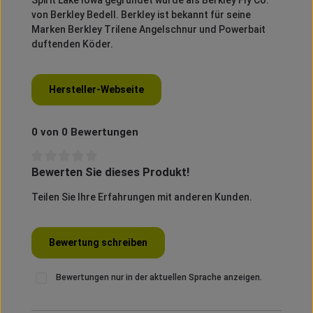
Spirit
Lake Iowa gegründet wurde als
Berkley
Fly
Co.
von
Berkley
Bedell
.
Berkley
ist bekannt für seine
Marken
Berkley
Trilene
Angelschnur und
Powerbait
duftenden Köder.
Hersteller-Webseite
0 von 0 Bewertungen
Bewerten Sie dieses Produkt!
Durchschnittliche Bewertung von 0 von 5 Sternen
Teilen Sie Ihre Erfahrungen mit anderen Kunden.
Bewertung schreiben
Bewertungen nur in der aktuellen Sprache anzeigen.