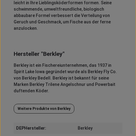
leicht in Ihre Lieblingsköderformen formen.
Seine
schwimmende, umweltfreundliche, biologisch
abbaubare Formel verbessert die Verteilung von
Geruch und Geschmack, um Fische aus der ferne
anzulocken.
Hersteller "Berkley"
Berkley
ist ein Fischereiunternehmen, das 1937 in
Spirit
Lake Iowa gegründet wurde als
Berkley
Fly
Co.
von
Berkley
Bedell
.
Berkley
ist bekannt für seine
Marken
Berkley
Trilene
Angelschnur und
Powerbait
duftenden Köder.
Weitere Produkte von Berkley
DEPHersteller:
Berkley