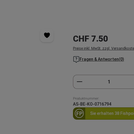
Regulärer Preis:
CHF 7.50
Preise inkl. MwSt. zzgl. Versandkost
Fragen & Antworten(0)
Produkt Anzahl: Gi
Produktnummer:
AS-BE-KO-0716794
FP
Sie erhalten 38 Fishpo