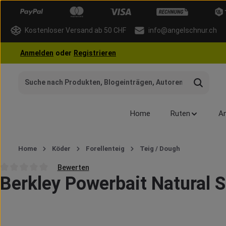
 Hauptinhalt springen
Zur Suche springen
Zur Hauptnavigation springen
Kostenloser Versand ab 50 CHF
info@angelschnur.ch
Anmelden
oder
Registrieren
Home
Ruten
An
Home
Köder
Forellenteig
Teig / Dough
Bewerten
Berkley Powerbait Natural S
Durchschnittliche Bewertung von 0 von 5 Sternen