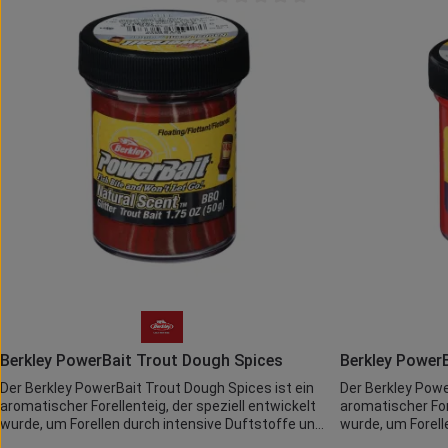
Durchschnittliche Bewertung von 0 
Produkt Anzahl: Gib den gewünschten Wer
Produkt 
Berkley PowerBait Trout Dough Spices
Berkley Power
Der Berkley PowerBait Trout Dough Spices ist ein
Der Berkley Powe
aromatischer Forellenteig, der speziell entwickelt
aromatischer Fore
wurde, um Forellen durch intensive Duftstoffe und
wurde, um Forell
Gewürzaromen gezielt zum Biss zu reizen. Die
Gewürzaromen gez