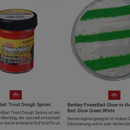
von 5 Sternen
Durchschnittliche Bewertung von 0 von 5 Sternen
t ein oder benutze die Schaltflächen um 
Anzahl: Gib den gewünschten Wert ein ode
Produkt Anzahl: Gi
Bait Trout Dough Spices
Berkley PowerBait Glow-in-th
Bait Glow Green White
rBait Trout Dough Spices ist ein
llenteig, der speziell entwickelt
Hervorragend geeignet in trüben 
en durch intensive Duftstoffe und
Dämmerung und in sehr tiefen G
ielt zum Biss zu reizen. Die