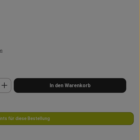
en
b den gewünschten Wert ein oder benutze 
In den Warenkorb
ints für diese Bestellung