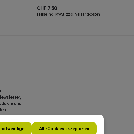
CHF 7.50
Regulärer Preis:
Preise inkl. MwSt. zzgl. Versandkosten
n
ewsletter,
rodukte und
den.
h notwendige
Alle Cookies akzeptieren