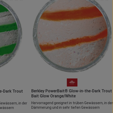
Durchschnittliche Bewertung von 0 von 5 Sternen
Durchschnittlich
die Anzahl zu erhöhen oder zu reduzieren
r benutze die Schaltflächen um die Anzahl
Produkt Anzahl: Gib den gew
b den gewünschten Wert ein oder benutze 
Berkley PowerBait® Glow-in-the-Dark Trout
e-Dark Trout
Bait Glow Orange/White
Hervorragend geeignet in trüben Gewässern, in der
Gewässern, in der
Dämmerung und in sehr tiefen Gewässern
ewässern