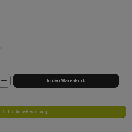
en
b den gewünschten Wert ein oder benutze 
In den Warenkorb
ints für diese Bestellung