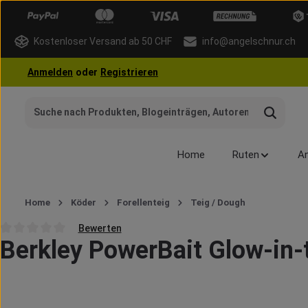
 Hauptinhalt springen
Zur Suche springen
Zur Hauptnavigation springen
Kostenloser Versand ab 50 CHF
info@angelschnur.ch
Anmelden
oder
Registrieren
Home
Ruten
An
Home
Köder
Forellenteig
Teig / Dough
Bewerten
Berkley PowerBait Glow-in-
Durchschnittliche Bewertung von 0 von 5 Sternen