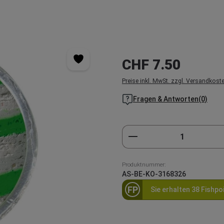
Regulärer Preis:
CHF 7.50
Preise inkl. MwSt. zzgl. Versandkost
Fragen & Antworten(0)
Produkt Anzahl: Gi
Produktnummer:
AS-BE-KO-3168326
FP
Sie erhalten 38 Fishpo