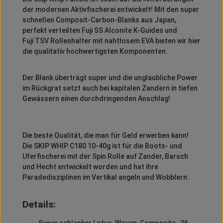
der modernen Aktivfischerei entwickelt! Mit den super
schnellen Composit-Carbon-Blanks aus Japan,
perfekt verteilten Fuji SS Alconite K-Guides und
Fuji TSV Rollenhalter mit nahtlosem EVA bieten wir hier
die qualitativ hochwertigsten Komponenten.
Der Blank überträgt super und die unglaubliche Power
im Rückgrat setzt auch bei kapitalen Zandern in tiefen
Gewässern einen durchdringenden Anschlag!
Die beste Qualität, die man für Geld erwerben kann!
Die SKIP WHIP C180 10-40g ist für die Boots- und
Uferfischerei mit der Spin Rolle auf Zander, Barsch
und Hecht entwickelt worden und hat ihre
Paradedisziplinen im Vertikal angeln und Wobblern.
Details:
Super schlanker Lotus-Woven-Composite -36