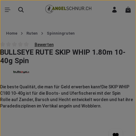
Zum Hauptinhalt springen
War
Home
Ruten
Spinningruten
Bewerten
BULLSEYE RUTE SKIP WHIP 1.80m 10-
Durchschnittliche Bewertung von 0 von 5 Sternen
40g Spin
Die beste Qualität, die man für Geld erwerben kann!Die SKIP WHIP
C180 10-40g ist für die Boots- und Uferfischerei mit der Spin
Rolle auf Zander, Barsch und Hecht entwickelt worden und hat ihre
Paradedisziplinen im Vertikal angeln und Wobblern.
Bildergalerie überspringen