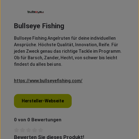
Bullseye Fishing
Bullseye Fishing Angelruten für deine individuellen
Ansprüche. Höchste Qualität, Innovation, Reife. Für
jeden Zweck genau das richtige Tackle im Programm.
Ob für Barsch, Zander, Hecht, von schwer bis leicht
findest du alles bei uns.
https://www.bullseyefishing.com/
Hersteller-Webseite
0 von 0 Bewertungen
Bewerten Sie dieses Produkt!
Durchschnittliche Bewertung von 0 von 5 Sternen