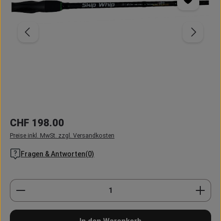
Regulärer Preis:
CHF 198.00
Preise inkl. MwSt. zzgl. Versandkosten
Fragen & Antworten(0)
Produkt Anzahl: Gib den gewünschten Wert ein oder