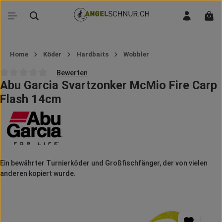
Zum Hauptinhalt springen
War
Home
Köder
Hardbaits
Wobbler
Bewerten
Abu Garcia Svartzonker McMio Fire Carp
Durchschnittliche Bewertung von 0 von 5 Sternen
Flash 14cm
Ein bewährter Turnierköder und Großfischfänger, der von vielen
anderen kopiert wurde.
Bildergalerie überspringen