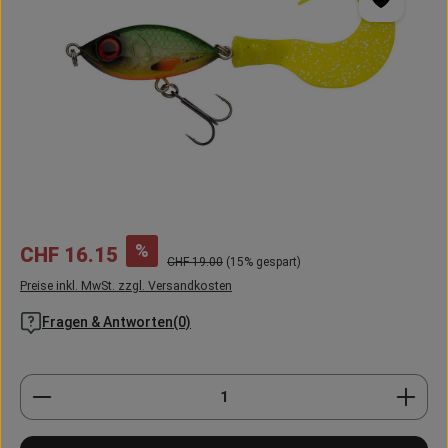
Verkaufspreis:
%
CHF 16.15
Regulärer Preis:
CHF 19.00
(15% gespart)
Preise inkl. MwSt. zzgl. Versandkosten
Fragen & Antworten(0)
Produkt Anzahl: Gib den gewünschten Wert ein oder