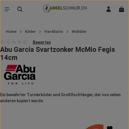
Zum Hauptinhalt springen
War
Home
Köder
Hardbaits
Wobbler
Bewerten
Abu Garcia Svartzonker McMio Fegis
Durchschnittliche Bewertung von 0 von 5 Sternen
14cm
Ein bewährter Turnierköder und Großfischfänger, der von vielen
anderen kopiert wurde.
Bildergalerie überspringen