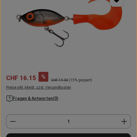
Verkaufspreis:
%
CHF 16.15
Regulärer Preis:
CHF 19.00
(15% gespart)
Preise inkl. MwSt. zzgl. Versandkosten
Fragen & Antworten(0)
Produkt Anzahl: Gib den gewünschten Wert ein oder