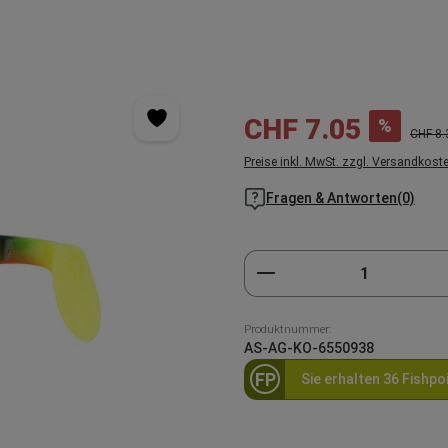
Verkaufspreis:
CHF 7.05
%
Regulär
CHF 8.
Preise inkl. MwSt. zzgl. Versandkost
Fragen & Antworten(0)
Produkt Anzahl: Gi
Produktnummer:
AS-AG-KO-6550938
FP
Sie erhalten 36 Fishpo