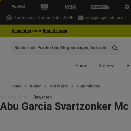
 Hauptinhalt springen
Zur Suche springen
Zur Hauptnavigation springen
Kostenloser Versand ab 50 CHF
info@angelschnur.ch
Anmelden
oder
Registrieren
Home
Ruten
An
Home
Köder
Softbaits
Gummiköder
Bewerten
Abu Garcia Svartzonker Mc 
Durchschnittliche Bewertung von 0 von 5 Sternen