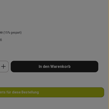
er Preis:
30
(15% gespart)
en
b den gewünschten Wert ein oder benutze 
In den Warenkorb
ints für diese Bestellung