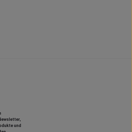
n
ewsletter,
rodukte und
den.